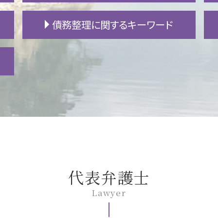
不動産 決済
債務整理に関するキーワード
家賃 滞納
敷金 償却
引越し 退去
借金 貯金
連帯保証人 賃貸
債務整理 とは
新築 トラブル
支払 時効
賃貸 退去 連絡
民事再生 管財人
新築 欠陥
破産 手続
アパート 苦情
借金 時効
騒音 警察
民事再生 メリット
賃貸 原状回復
ローン 滞納
土地 賃貸 相場
破産 再生 違い
アパート 退去
自己破産 保証人
代表弁護士
立ち退き 拒否
民事再生 任意整理 違い
借地 買取
ギャンブル 借金
Lawyer
住宅ローン 任意売却
自己破産 期間
滞納 差し押さえ
個人再生 官報