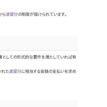
から
遺留分
の制度が設けられています。
書としての形式的な要件を満たしていれば有
された
遺留分
に相当する金銭の支払いを求め