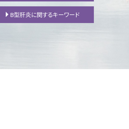
高次脳機能障害 症状
B型肝炎に関するキーワード
追突事故 慰謝料
人身事故 物損事故
交通事故 保険会社
B型肝炎 ウイルス
高次脳機能障害 認知症 違い
B型肝炎 予防接種
人身事故 慰謝料
B型肝炎 ワクチン
過失割合 とは
B型肝炎 症状
人身事故 損害賠償
B型肝炎 給付金
むちうち 診断書
B型肝炎 感染経路
バイク事故 過失割合
B型肝炎 原因
事故 示談
B型肝炎 うつる
交通事故 慰謝料 相場
B型肝炎 キャリア
交通事故 休業損害
B型肝炎 検査
交通事故 高次脳機能障害
B型肝炎訴訟 和解 確率
交通事故 死亡慰謝料
B型肝炎 訴訟
高次脳機能障害 寿命
B型肝炎 給付金 対象外
労災 後遺障害 診断書