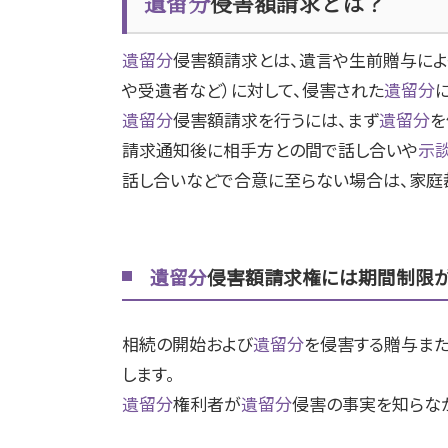
遺留分
侵害額請求とは？
遺留分
侵害額請求とは、遺言や生前贈与によ
や受遺者など）に対して、侵害された
遺留分
遺留分
侵害額請求を行うには、まず
遺留分
を
請求通知後に相手方との間で話し合いや
示
話し合いなどで合意に至らない場合は、家庭
遺留分
侵害額請求権には期間制限
相続の開始および
遺留分
を侵害する贈与ま
します。
遺留分
権利者が
遺留分
侵害の事実を知らな