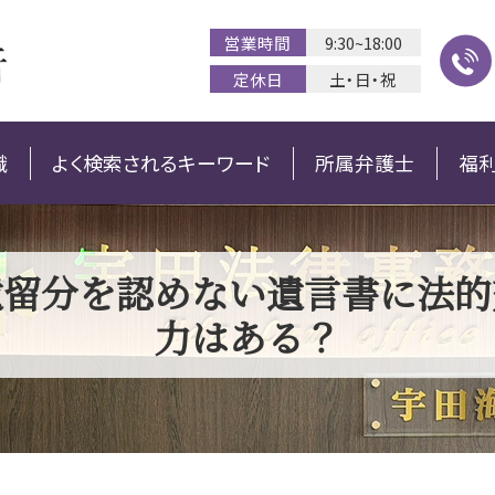
営業時間
9:30~18:00
定休日
土・日・祝
識
よく検索されるキーワード
所属弁護士
福
遺留分を認めない遺言書に法的
力はある？