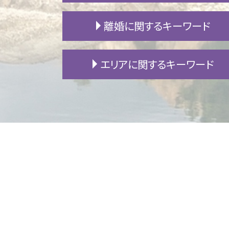
不動産 相続 名義変更
離婚に関するキーワード
代襲相続人 遺留分
生前贈与 遺留分
相続 遺留分
不貞行為 どこから
エリアに関するキーワード
相続 争い
離婚調停 陳述書
遺言書 効力
財産分与 住宅ローン
限定承認 わかりやすく
不倫 親権
豊田市 債務整理 相談
相続 順位
養育費 強制執行
安城市 債務整理 相談
内縁 相続
犯罪 離婚
豊田市 不動産 相談
限定相続 手続き
婚姻費用 分担請求
安城市 遺留分
成年後見人 相続
浮気 慰謝料 相場
岡崎市 債務整理 相談
自筆証書遺言 検認
別居 生活費
安城市 交通事故 相談
相続 流れ
子供 学費
岡崎市 交通事故 相談
限定承認 単純承認
姑 同居 離婚
名古屋市 遺留分
不動産 相続税
モラハラ 離婚
安城市 B型肝炎
遺留分 計算
DV 離婚
名古屋市 不動産 相談
生活保護 相続
離婚 デメリット
一宮市 交通事故 相談