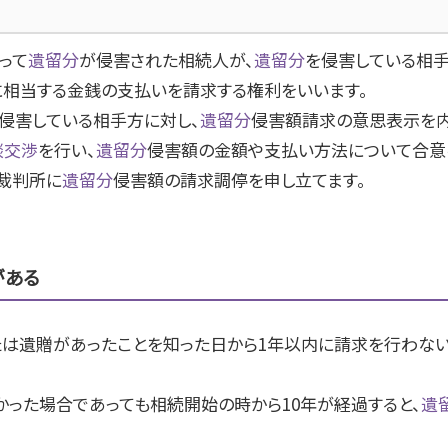
って
遺留分
が侵害された相続人が、
遺留分
を侵害している相手
に相当する金銭の支払いを請求する権利をいいます。
侵害している相手方に対し、
遺留分
侵害額請求の意思表示を内
談交渉
を行い、
遺留分
侵害額の金額や支払い方法について合意
裁判所に
遺留分
侵害額の請求調停を申し立てます。
がある
たは遺贈があったことを知った日から
1
年以内に請求を行わない
かった場合であっても相続開始の時から
10
年が経過すると、
遺