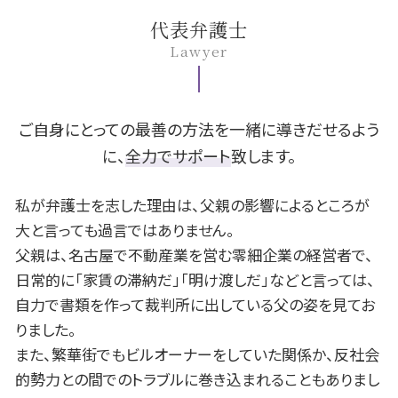
後遺障害認定 期間
離婚 子供 影響
個人再生 車
B型肝炎 給付金
豊田市 遺留分
代表弁護士
交通事故 休業損害
離婚訴訟 費用
民事再生 メリット
B型肝炎 予防接種
豊田市 不動産 相談
Lawyer
交通事故 遺族
身上監護権 とは
民事再生 任意整理 違い
B型肝炎 感染経路
豊田市 交通事故 相談
子供 学費
個人再生 官報
B型肝炎 ワクチン
岡崎市 相続 相談
不貞行為 証拠
旦那 借金
B型肝炎 キャリア
豊田市 相続 相談
離婚調停 申し立て
自己破産 生活保護
名古屋市 遺留分
ご自身にとっての最善の方法を一緒に導きだせるよう
個人再生 住宅ローン
豊田市 B型肝炎
に、
全力でサポート
致します。
借金 差し押さえ
一宮市 離婚 相談
官報 破産
名古屋市 不動産 相談
私が弁護士を志した理由は、父親の影響によるところが
名古屋市 離婚 相談
大と言っても過言ではありません。
名古屋市 交通事故 相談
父親は、名古屋で不動産業を営む零細企業の経営者で、
一宮市 不動産 相談
日常的に「家賃の滞納だ」「明け渡しだ」などと言っては、
安城市 不動産 相談
自力で書類を作って裁判所に出している父の姿を見てお
安城市 債務整理 相談
岡崎市 遺留分
りました。
また、繁華街でもビルオーナーをしていた関係か、反社会
的勢力との間でのトラブルに巻き込まれることもありまし