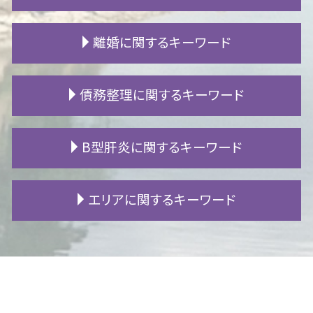
自筆証書遺言 要件
不動産 売買契約 注意点
公正証書遺言 執行
筆界特定制度
高次脳機能障害 手帳
離婚に関するキーワード
内縁 相続
マンション トラブル
後遺障害 逸失利益
非嫡出子 相続
クロス 張替え 費用
交通事故 死亡 加害者
遺言書 無効
騒音 相談
過失割合 とは
不倫 親権
債務整理に関するキーワード
遺産 使い込み
引越し 退去
死亡事故 慰謝料
養育費 強制執行
公正証書遺言 とは
借地 買取
追突事故 過失割合
セックスレス 離婚
相続 遺留分
欠陥住宅 相談
示談 交渉
別居 離婚
任意整理 メリット
B型肝炎に関するキーワード
遺贈 贈与税
賃貸借契約 解約
自賠責 後遺障害
婚姻費用 計算
破産 再生 違い
代襲相続 範囲
賃貸契約 流れ
高次脳機能障害 等級認定
離婚 裁判費用
借金 返済
遺産分割協議 調停
家賃 値上げ
物損事故 人身 切り替え
離婚調停 必要書類
fx 破産
B型肝炎 ウイルス
エリアに関するキーワード
成年後見人 相続
アパート 苦情
交通事故 罰金
モラハラ 離婚
過払い 弁護士
B型肝炎 症状
遺言書 効力
地代 値上げ
事故 賠償金
浮気 慰謝料 相場
fx 失敗 借金
B型肝炎 給付金 対象外
相続放棄 代襲相続
滞納 差し押さえ
示談金 相場
暴力 離婚
個人再生 流れ
B型肝炎訴訟 和解 確率
豊田市 離婚 相談
遺留分減殺請求 書き方
住宅ローン 任意売却
交通事故 死亡慰謝料
離婚 デメリット
債権 時効
B型肝炎 検査
岡崎市 交通事故 相談
明け渡し 訴訟
交通事故 慰謝料 相場
調停 申し立て
自己破産 会社
B型肝炎 うつる
岡崎市 B型肝炎
家賃滞納 時効
交通事故 加害者 その後
別居 生活費
借金 減額
B型肝炎 訴訟
安城市 交通事故 相談
マンション 生活音
交通事故 入院 慰謝料
不倫 浮気
ローン 滞納
B型肝炎 原因
名古屋市 相続 相談