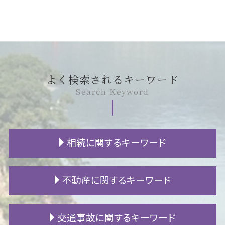
よく検索されるキーワード
Search Keyword
相続に関するキーワード
不動産 相続 名義変更
不動産に関するキーワード
不動産 相続 登記
遺産分割協議 証明書
相続 必要書類
連帯保証人 賃貸
交通事故に関するキーワード
遺贈 遺留分
家賃 滞納 弁護士