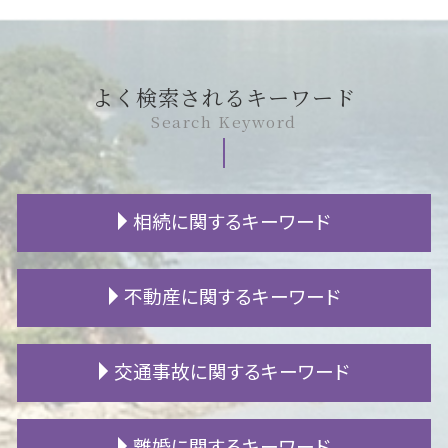
よく検索されるキーワード
Search Keyword
相続に関するキーワード
遺産分割協議書 書き方
不動産に関するキーワード
相続放棄 必要書類
不当利得返還請求 時効
遺産分割協議 調停
アパート 退去費用
交通事故に関するキーワード
相続放棄 期限
敷金 償却
相続人 行方不明
欠陥住宅 調査
代襲相続人 遺留分
土地 賃貸 相場
物損事故 過失割合
離婚に関するキーワード