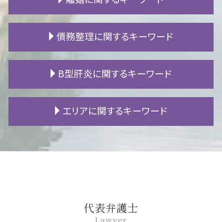
相続 信託
施工不良 賠償
交通事故 休業損害
遺留分 割合
騒音 仕返し
自賠責 保険請求
相続 遺留分
強制執行 手続き
事故 示談書
離婚調停 陳述書
債務整理に関するキーワード
成年後見 申し立て
マンション 騒音
後遺障害 慰謝料
離婚 原因
公正証書遺言 とは
不動産 契約書
交通事故 慰謝料 相場
身上監護権 とは
成年後見人 登記事項証明書
強制執行 流れ
人身事故 処分
慰謝料 分割
個人再生 車
B型肝炎に関するキーワード
相続放棄 手続き
騒音 苦情
追突事故 慰謝料
姑 同居 離婚
民事再生 メリット
遺留分 遺言
不動産 相談
追突事故 過失割合
不倫 親権
破産 手続
成年後見人 相続
賃貸契約 流れ
事故 示談
子供 学費
過払い 弁護士
B型肝炎 検査
エリアに関するキーワード
相続 順位
明け渡し 訴訟
労災 後遺障害 診断書
養育費 再婚
借金 差し押さえ
B型肝炎 キャリア
遺留分減殺請求 生前贈与
立ち退き 弁護士
後遺障害 申請
浮気 慰謝料 相場
旦那 借金
B型肝炎 原因
財産目録 作成
賃貸 フローリング 傷
人身事故 示談
親権 裁判
借金 貯金
B型肝炎 ワクチン
一宮市 債務整理 相談
相続財産調査 自分で
マンション トラブル
事故 自賠責保険
離婚 デメリット
過払い 期限
B型肝炎 給付金 対象外
安城市 債務整理 相談
不動産 競売
自賠責 慰謝料
別居 生活費
債権 時効
B型肝炎訴訟 和解 確率
一宮市 遺留分
騒音 警察
過失割合 とは
離婚調停 期間
自己破産 保証人
B型肝炎 症状
名古屋市 交通事故 相談
隣人 嫌がらせ
後遺障害 逸失利益
妻 浮気
個人再生 官報
B型肝炎 予防接種
豊田市 相続 相談
人身事故 慰謝料
調停 申し立て
個人再生 住宅ローン
B型肝炎 ウイルス
安城市 B型肝炎
代表弁護士
死亡事故 加害者
暴力 離婚
自己破産 生活保護
B型肝炎 訴訟
岡崎市 遺留分
Lawyer