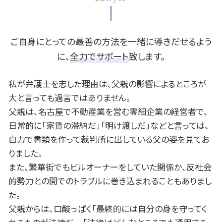
示談 交渉
離婚 住宅ローン
支払 時効
B型肝炎 給付金
豊田市 債務整理 相談
親権 父親
借金 時効
B型肝炎 うつる
名古屋市 B型肝炎
不倫 浮気
債務整理 とは
B型肝炎 感染経路
安城市 不動産 相談
離婚調停 必要書類
民事再生 任意整理 違い
豊田市 遺留分
ご自身にとっての最善の方法を一緒に導きだせるよう
株 破産
一宮市 交通事故 相談
に、
全力でサポート
致します。
個人再生 流れ
安城市 遺留分
民事再生 管財人
岡崎市 B型肝炎
私が弁護士を志した理由は、父親の影響によるところが
岡崎市 不動産 相談
大と言っても過言ではありません。
豊田市 離婚 相談
父親は、名古屋で不動産業を営む零細企業の経営者で、
岡崎市 債務整理 相談
日常的に「家賃の滞納だ」「明け渡しだ」などと言っては、
名古屋市 不動産 相談
自力で書類を作って裁判所に出している父の姿を見てお
岡崎市 離婚 相談
名古屋市 離婚 相談
りました。
また、繁華街でもビルオーナーをしていた関係か、反社会
的勢力との間でのトラブルに巻き込まれることもありまし
た。
父親からは、口酸っぱく「最終的には自分の身を守ってく