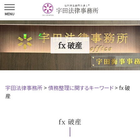
fx 破産
宇田法律事務所
>
債務整理に関するキーワード
>
fx 破
産
fx 破産