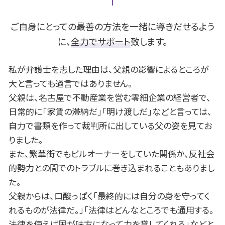
離婚 子供 影響
借金 差し押さえ
B型肝炎 給付金
名古屋市 債務整理 相談
離婚 慰謝料 相場
個人再生 官報
B型肝炎 検査
一宮市 債務整理 相談
離婚 メリット
自己破産 生活保護
岡崎市 B型肝炎
ご自身にとっての最善の方法を一緒に導きだせるよう
債権 時効
豊田市 交通事故 相談
に、
全力でサポート
致します。
自己破産 保証人
一宮市 遺留分
任意整理 メリット
安城市 B型肝炎
私が弁護士を志した理由は、父親の影響によるところが
名古屋市 遺留分
大と言っても過言ではありません。
豊田市 離婚 相談
父親は、名古屋で不動産業を営む零細企業の経営者で、
安城市 離婚 相談
日常的に「家賃の滞納だ」「明け渡しだ」などと言っては、
一宮市 B型肝炎
自力で書類を作って裁判所に出している父の姿を見てお
岡崎市 相続 相談
一宮市 不動産 相談
りました。
また、繁華街でもビルオーナーをしていた関係か、反社会
的勢力との間でのトラブルに巻き込まれることもありまし
た。
父親からは、口酸っぱく「最終的には自分の身を守ってく
れるものが法律だ。」「法律はどんなところでも通用する。
法律を使えば国が味方になって力を貸してくれる」などと