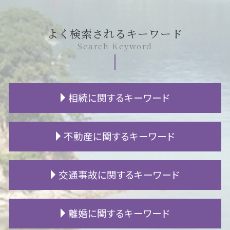
よく検索されるキーワード
Search Keyword
相続に関するキーワード
不動産 相続 名義変更
不動産に関するキーワード
遺留分 侵害
相続 養子
相続放棄 デメリット
賃貸 退去 連絡
交通事故に関するキーワード
相続 争い
マンション 騒音 苦情
特別縁故者 財産分与
賃貸 フローリング 傷
不動産 相続 登記
騒音 子供
後遺障害 慰謝料
離婚に関するキーワード
成年後見人 相続
土地 境界 トラブル
物損事故 人身 切り替え
遺留分 権利者
立ち退き 拒否
高次脳機能障害 認知症 違い