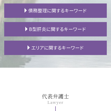
遺産相続 割合
賃貸 ガイドライン
個人 賠償責任 保険 自転車 事故
離婚後 戸籍
債務整理に関するキーワード
相続 流れ
アパート 退去
交通事故 通院 慰謝料
不倫相手 慰謝料請求
生前贈与 遺留分
施工不良 賠償
交通事故 死亡 加害者
不貞行為 どこから
相続人 不存在
原状回復 どこまで
人身事故 損害賠償
親権 父親
借金 時効
B型肝炎に関するキーワード
遺言書 種類
隣人 騒音
示談金 相場
不倫 親権
fx 失敗 借金
相続放棄 代襲相続
地代 滞納
交通事故 加害者 対応
慰謝料 分割
民事再生 管財人
相続放棄 手続き
立ち退き 弁護士
自賠責 慰謝料
離婚訴訟 費用
官報 破産
B型肝炎 給付金 対象外
エリアに関するキーワード
内縁 相続
賃貸 クロス 張替え
労災 後遺障害 診断書
離婚 財産分与
個人再生 車
B型肝炎訴訟 和解 確率
成年後見人 登記事項証明書
土地 賃貸 相場
後遺障害認定 期間
離婚調停 必要書類
支払 時効
B型肝炎 予防接種
遺言書 効力
騒音 苦情
自賠責 後遺障害
暴力 離婚
借金 返済
B型肝炎 ウイルス
安城市 相続 相談
絶縁 相続
借地 買取
追突事故 人身
離婚 裁判費用
自己破産 期間
B型肝炎 うつる
安城市 債務整理 相談
境界問題 解決方法
自賠責保険 支払い
離婚調停 流れ
借金 貯金
B型肝炎 訴訟
豊田市 不動産 相談
欠陥住宅 調査
慰謝料 交通事故
離婚 公正証書
個人再生 住宅ローン
B型肝炎 症状
豊田市 B型肝炎
家賃 滞納 弁護士
むちうち 診断書
姑 同居 離婚
民事再生 任意整理 違い
B型肝炎 原因
名古屋市 B型肝炎
高次脳機能障害 寿命
離婚 流れ
株 破産
B型肝炎 ワクチン
安城市 遺留分
代表弁護士
追突事故 保険
婚姻費用 分担請求
個人再生 流れ
B型肝炎 キャリア
岡崎市 債務整理 相談
Lawyer
死亡事故 加害者
離婚調停 申し立て
民事再生 メリット
B型肝炎 感染経路
岡崎市 遺留分