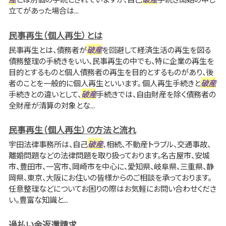
立てがあった場合は...
民事再生（個人再生）とは
民事再生とは、債務者が
破産
を回避して経済生活の再生を図る
債務整理の手続きをいい、民事再生の中でも、特に企業の再生を
目的とするものと個人債務者の再生を目的とするものがあり、後
者のことを一般的に個人再生といいます。 個人再生手続きと
破産
手続きとの違いとして、
破産
手続きでは、自由財産を除く債務者の
全財産が清算の対象とな...
民事再生（個人再生）の方法と流れ
宇田法律事務所は、自己
破産
、相続、不動産トラブル、交通事故、
離婚問題などの法律問題を取り扱っております。名古屋市、安城
市、豊田市、一宮市、岡崎市を中心に、愛知県、岐阜県、三重県、静
岡県、東京、大阪にお住いの皆様からのご相談を承っております。
任意整理などについてお困りの際はお気軽にお問い合わせくださ
い。豊富な知識と...
過払い金返還請求