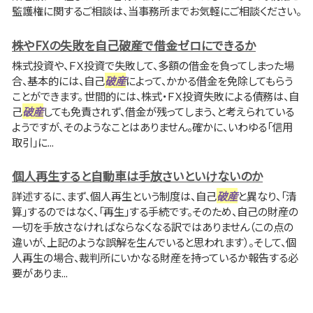
監護権に関するご相談は、当事務所までお気軽にご相談ください。
株やFXの失敗を自己破産で借金ゼロにできるか
株式投資や、ＦＸ投資で失敗して、多額の借金を負ってしまった場
合、基本的には、自己
破産
によって、かかる借金を免除してもらう
ことができます。 世間的には、株式・ＦＸ投資失敗による債務は、自
己
破産
しても免責されず、借金が残ってしまう、と考えられている
ようですが、そのようなことはありません。確かに、いわゆる「信用
取引」に...
個人再生すると自動車は手放さいといけないのか
詳述するに、まず、個人再生という制度は、自己
破産
と異なり、「清
算」するのではなく、「再生」する手続です。そのため、自己の財産の
一切を手放さなければならなくなる訳ではありません（この点の
違いが、上記のような誤解を生んでいると思われます）。そして、個
人再生の場合、裁判所にいかなる財産を持っているか報告する必
要がありま...