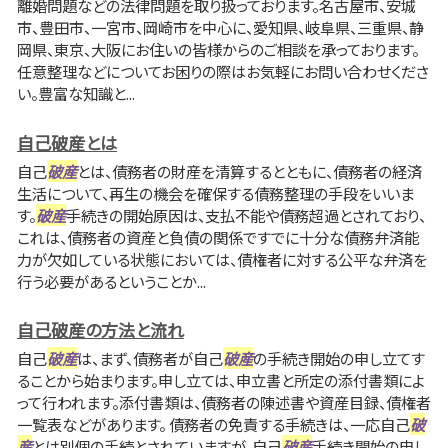
離婚問題などの法律問題を取り扱っております。名古屋市、安城
市、豊田市、一宮市、岡崎市を中心に、愛知県、岐阜県、三重県、静
岡県、東京、大阪にお住いの皆様からのご相談を承っております。
任意整理などについてお困りの際はお気軽にお問い合わせくださ
い。豊富な知識と...
自己破産とは
自己
破産
とは、債務者の財産を清算するとともに、債務者の経済
生活について、再生の機会を確保する債務整理の手段をいいま
す。
破産
手続きの開始原因は、支払不能や債務超過とされており、
これは、債務者の資産と負債の関係ですでに十分な債務弁済能
力が欠如している状態においては、債権者に対する公平な弁済を
行う必要があるということか...
自己破産の方法と流れ
自己
破産
は、まず、債務者が自己
破産
の手続き開始の申し立てす
ることから始まります。申し立ては、申立書と所定の添付書類によ
って行われます。添付書類は、債務者の陳述書や資産目録、債権者
一覧表などがあります。 債務者の免責する手続きは、一応自己
破
産
とは別個の手続とされていますが、自己
破産
手続き開始の申し