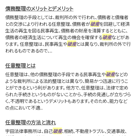
債務整理のメリットとデメリット
債務整理の手段としては、裁判所の外で行われ、債務者と債権者
との交渉により行われる任意整理、債務者が
破産
を回避して経済
生活の再生を図る民事再生、債務者の財産を清算するとともに、
債務者の経済生活について再生の機会を確保する
破産
などがあ
ります。 任意整理は、民事再生や
破産
とは異なり、裁判所の外で行
われるものであるので、...
任意整理とは
任意整理は、他の債務整理の手段である民事再生や
破産
などの
ような裁判所による法的整理とは異なり、簡易かつ迅速に行うこ
とができるという利があります。 他方で、任意整理は、法律で定め
られた手続きというものがないことから、手続の見通しが立ちづら
く、不透明であるというデメリットもあります。そのため、能力など
の点において不適...
任意整理の方法と流れ
宇田法律事務所は、自己
破産
、相続、不動産トラブル、交通事故、