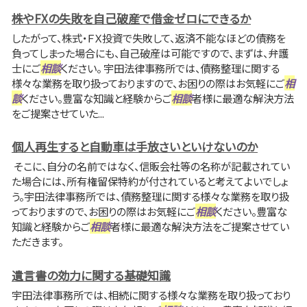
株やFXの失敗を自己破産で借金ゼロにできるか
したがって、株式・ＦＸ投資で失敗して、返済不能なほどの債務を
負ってしまった場合にも、自己破産は可能ですので、まずは、弁護
士にご
相談
ください。 宇田法律事務所では、債務整理に関する
様々な業務を取り扱っておりますので、お困りの際はお気軽にご
相
談
ください。豊富な知識と経験からご
相談
者様に最適な解決方法
をご提案させていた...
個人再生すると自動車は手放さいといけないのか
そこに、自分の名前ではなく、信販会社等の名称が記載されてい
た場合には、所有権留保特約が付されていると考えてよいでしょ
う。宇田法律事務所では、債務整理に関する様々な業務を取り扱
っておりますので、お困りの際はお気軽にご
相談
ください。豊富な
知識と経験からご
相談
者様に最適な解決方法をご提案させてい
ただきます。
遺言書の効力に関する基礎知識
宇田法律事務所では、相続に関する様々な業務を取り扱っており