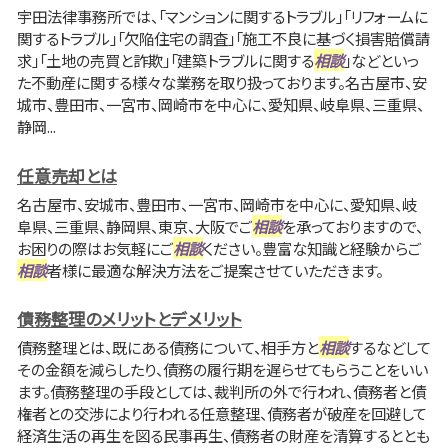
宇田法律事務所では、「マンションに関するトラブル」「リフォームに
関するトラブル」「欠陥住宅の調査」「施工不良に基づく損害賠償請
求」「土地の売買と詐欺」「建築トラブルに関する
相談
」などといっ
た不動産に関する様々な業務を取り扱っております。名古屋市、安
城市、豊田市、一宮市、岡崎市を中心に、愛知県、岐阜県、三重県、
静岡...
任意売却とは
名古屋市、安城市、豊田市、一宮市、岡崎市を中心に、愛知県、岐
阜県、三重県、静岡県、東京、大阪でご
相談
を承っておりますので、
お困りの際はお気軽にご
相談
ください。豊富な知識と経験からご
相談
者様に最適な解決方法をご提案させていただきます。
債務整理のメリットとデメリット
債務整理とは、既にある債務について、相手方と
相談
するなどして
その金額を減らしたり、債務の履行期を遅らせてもらうことをいい
ます。債務整理の手段としては、裁判所の外で行われ、債務者と債
権者との交渉により行われる任意整理、債務者が破産を回避して
経済生活の再生を図る民事再生、債務者の財産を清算するととも