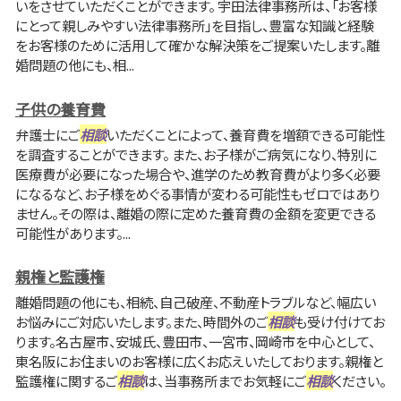
いをさせていただくことができます。 宇田法律事務所は、「お客様
にとって親しみやすい法律事務所」を目指し、豊富な知識と経験
をお客様のために活用して確かな解決策をご提案いたします。離
婚問題の他にも、相...
子供の養育費
弁護士にご
相談
いただくことによって、養育費を増額できる可能性
を調査することができます。 また、お子様がご病気になり、特別に
医療費が必要になった場合や、進学のため教育費がより多く必要
になるなど、お子様をめぐる事情が変わる可能性もゼロではあり
ません。その際は、離婚の際に定めた養育費の金額を変更できる
可能性があります。...
親権と監護権
離婚問題の他にも、相続、自己破産、不動産トラブルなど、幅広い
お悩みにご対応いたします。また、時間外のご
相談
も受け付けてお
ります。名古屋市、安城氏、豊田市、一宮市、岡崎市を中心として、
東名阪にお住まいのお客様に広くお応えいたしております。親権と
監護権に関するご
相談
は、当事務所までお気軽にご
相談
ください。