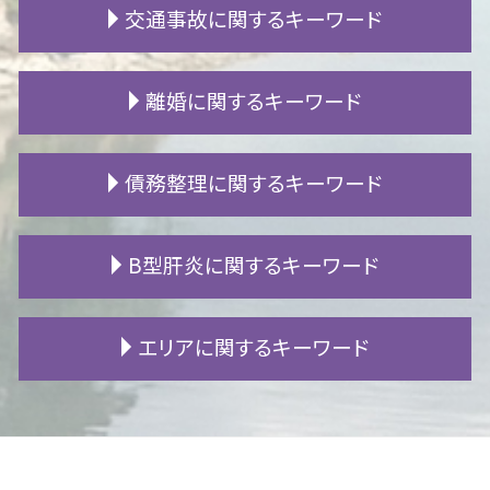
交通事故に関するキーワード
不動産 相続 登記
土地 境界 トラブル
遺産 税金
賃貸 漏水
相続 流れ
賃貸 クロス 張替え
人身事故 行政処分
離婚に関するキーワード
成年後見人 登記事項証明書
家賃 滞納 弁護士
労災 後遺障害 診断書
生前贈与 遺留分
近所トラブル 相談
交通事故 加害者家族
成年後見人 相続
騒音 相談
自賠責保険 支払い
離婚 財産分与
債務整理に関するキーワード
相続財産調査 自分で
マンション 騒音 子供
事故 示談
離婚 子供 親権
遺留分 遺言
マンション 生活音
交通事故 高次脳機能障害
財産分与 税金
特別受益 持ち戻し
不動産 競売
後遺障害 慰謝料
熟年離婚 年金
過払い 弁護士
B型肝炎に関するキーワード
遺留分減殺請求 生前贈与
賃貸 フローリング 傷
後遺障害 申請
養育費 差し押さえ
借金 貯金
借金 相続放棄
住宅ローン 抵当権
人身事故 処分
婚姻費用 計算
株 破産
遺産相続 トラブル
騒音 警察
交通事故 通院 慰謝料
離婚 別居 準備
自己破産 会社
B型肝炎 ワクチン
エリアに関するキーワード
相続 遺留分
施工不良 賠償
事故 示談書
モラハラ 離婚
ギャンブル 借金
B型肝炎 ウイルス
内縁 相続
リフォーム トラブル
死亡事故 加害者
離婚調停 申し立て
任意整理 費用
B型肝炎 うつる
自筆証書遺言 検認
借地 買取
後遺障害 逸失利益
養育費 強制執行
個人再生 官報
B型肝炎 給付金
岡崎市 相続 相談
成年後見 申し立て
引越し 退去
個人 賠償責任 保険 自転車 事故
離婚 子供 影響
借金 時効
B型肝炎 感染経路
一宮市 相続 相談
強制執行 流れ
交通事故 加害者 その後
離婚 手続き
借金 返済
B型肝炎 給付金 対象外
豊田市 債務整理 相談