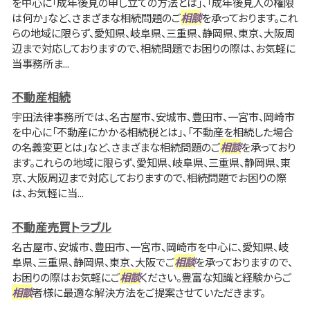
を中心に「成年後見の申し立ての方法とは」、「成年後見人の権限
は何か」など、さまざまな相続問題のご
相談
を承っております。これ
らの地域に限らず、愛知県、岐阜県、三重県、静岡県、東京、大阪周
辺まで対応しておりますので、相続問題でお困りの際は、お気軽に
当事務所ま...
不動産相続
宇田法律事務所では、名古屋市、安城市、豊田市、一宮市、岡崎市
を中心に「不動産にかかる相続税とは」、「不動産を相続した場合
の名義変更とは」など、さまざまな相続問題のご
相談
を承っており
ます。これらの地域に限らず、愛知県、岐阜県、三重県、静岡県、東
京、大阪周辺まで対応しておりますので、相続問題でお困りの際
は、お気軽に当...
不動産売買トラブル
名古屋市、安城市、豊田市、一宮市、岡崎市を中心に、愛知県、岐
阜県、三重県、静岡県、東京、大阪でご
相談
を承っておりますので、
お困りの際はお気軽にご
相談
ください。豊富な知識と経験からご
相談
者様に最適な解決方法をご提案させていただきます。