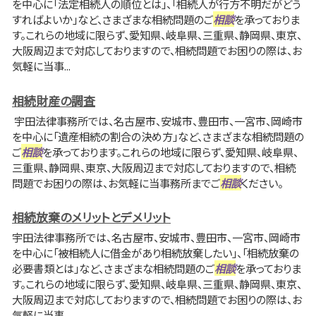
を中心に「法定相続人の順位とは」、「相続人が行方不明だがどう
すればよいか」など、さまざまな相続問題のご
相談
を承っておりま
す。これらの地域に限らず、愛知県、岐阜県、三重県、静岡県、東京、
大阪周辺まで対応しておりますので、相続問題でお困りの際は、お
気軽に当事...
相続財産の調査
宇田法律事務所では、名古屋市、安城市、豊田市、一宮市、岡崎市
を中心に「遺産相続の割合の決め方」など、さまざまな相続問題の
ご
相談
を承っております。これらの地域に限らず、愛知県、岐阜県、
三重県、静岡県、東京、大阪周辺まで対応しておりますので、相続
問題でお困りの際は、お気軽に当事務所までご
相談
ください。
相続放棄のメリットとデメリット
宇田法律事務所では、名古屋市、安城市、豊田市、一宮市、岡崎市
を中心に「被相続人に借金があり相続放棄したい」、「相続放棄の
必要書類とは」など、さまざまな相続問題のご
相談
を承っておりま
す。これらの地域に限らず、愛知県、岐阜県、三重県、静岡県、東京、
大阪周辺まで対応しておりますので、相続問題でお困りの際は、お
気軽に当事...