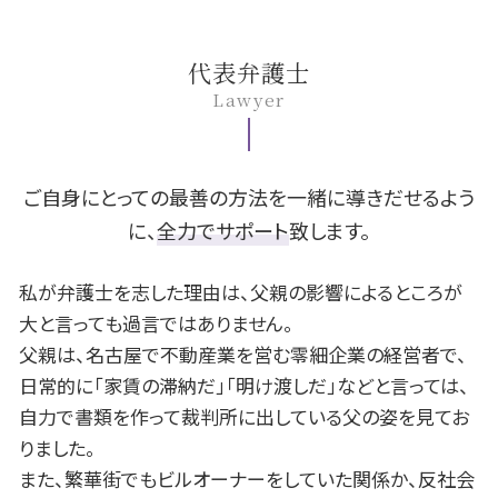
アパート 苦情
後遺障害 診断書
離婚 住宅ローン 名義変更
株 借金
B型肝炎 検査
岡崎市 B型肝炎
借地借家法 定期借家
高次脳機能障害 症状
夫 浮気
fx 借金
B型肝炎 原因
安城市 離婚 相談
交通事故 症状固定
養育費 算定表
旦那 借金
B型肝炎 症状
岡崎市 債務整理 相談
代表弁護士
逸失利益 損害賠償
親権 監護権
借金 差し押さえ
B型肝炎 キャリア
名古屋市 相続 相談
Lawyer
交通事故 休業損害
離婚調停 費用
fx 破産
B型肝炎 訴訟
岡崎市 交通事故 相談
婚姻費用 分担請求
自己破産 保証人
B型肝炎訴訟 和解 確率
豊田市 相続 相談
離婚訴訟 費用
個人再生 車
B型肝炎 予防接種
名古屋市 遺留分
養育費 再婚
民事再生 メリット
豊田市 遺留分
ご自身にとっての最善の方法を一緒に導きだせるよう
債務整理 とは
一宮市 交通事故 相談
に、
全力でサポート
致します。
民事再生 管財人
一宮市 B型肝炎
借金 利子
安城市 債務整理 相談
私が弁護士を志した理由は、父親の影響によるところが
岡崎市 不動産 相談
大と言っても過言ではありません。
安城市 B型肝炎
父親は、名古屋で不動産業を営む零細企業の経営者で、
安城市 交通事故 相談
日常的に「家賃の滞納だ」「明け渡しだ」などと言っては、
名古屋市 B型肝炎
自力で書類を作って裁判所に出している父の姿を見てお
豊田市 交通事故 相談
岡崎市 離婚 相談
りました。
また、繁華街でもビルオーナーをしていた関係か、反社会