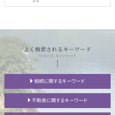
よく検索されるキーワード
Search Keyword
相続に関するキーワード
相続人 不存在
不動産に関するキーワード
遺言 書き方
遺留分 計算
土地 相続放棄
建築トラブル 相談