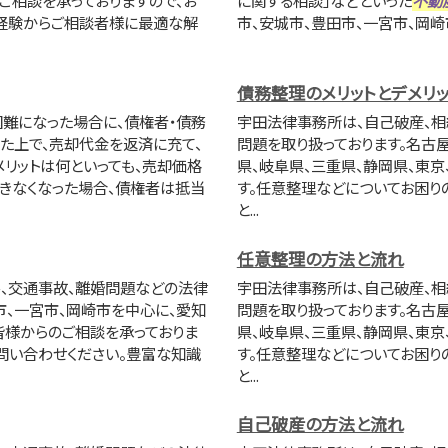
経験からご相談者様に最適な解
市、安城市、豊田市、一宮市、岡崎市
債務整理のメリットとデメリッ
難になった場合に、債権者・債務
宇田法律事務所は、自己破産、相
た上で、売却代金を返済に充て、
問題を取り扱っております。名古
メリットは何といっても、売却価格
県、岐阜県、三重県、静岡県、東
できなくなった場合、債権者は抵当
す。任意整理などについてお困り
と...
任意整理の方法と流れ
ル、交通事故、離婚問題などの法律
宇田法律事務所は、自己破産、相
市、一宮市、岡崎市を中心に、愛知
問題を取り扱っております。名古
皆様からのご相談を承っておりま
県、岐阜県、三重県、静岡県、東
問い合わせください。豊富な知識
す。任意整理などについてお困り
と...
自己破産の方法と流れ