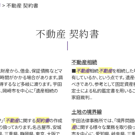
ド
>
不動産 契約書
不動産 契約書
不動産相続
ス財産から、借金、保証債務などマ
■
不動産
相続
不動産
を相続した
に時間がかかる場合があります。調
有しているか、という点です。 
得するなど多岐に渡ります。 宇田
べきであり、参考として固定資産
市、岡崎市を中心に「遺産相続の
定士による私的鑑定書を用いるこ
家庭裁判...
土地の境界線
」「
不動産
に関する
契約書
の作成
宇田法律事務所では、「境界問題
り扱っております。名古屋市、安城
産
に関する様々な業務を取り扱っ
県、三重県、静岡県、東京、大阪で
市を中心に、愛知県、岐阜県、三