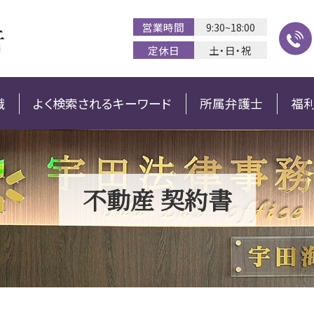
営業時間
9:30~18:00
定休日
土・日・祝
識
よく検索されるキーワード
所属弁護士
福
不動産 契約書