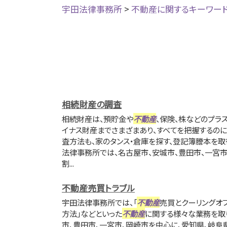
宇田法律事務所
>
不動産に関するキーワー
相続財産の調査
相続財産は、預貯金や
不動産
、保険、株などのプラ
イナス財産までさまざまあり、すべてを把握するの
査方法も、家のタンス・倉庫を探す、登記簿謄本を取
法律事務所では、名古屋市、安城市、豊田市、一宮
割...
不動産売買トラブル
宇田法律事務所では、「
不動産
売買とクーリングオフ
方法」などといった
不動産
に関する様々な業務を取
市、豊田市、一宮市、岡崎市を中心に、愛知県、岐阜