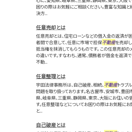
困りの際はお気軽にご相談ください。豊富な知識と
決方...
任意売却とは
任意売却とは、住宅ローンなどの借入金の返済が困
者間で合意して、任意に市場で担保
不動産
を売却し
抵当権を抹消してもらうものです。 この任意売却の
の違いです。すなわち、通常、債務者が借金を返済
不動...
任意整理とは
宇田法律事務所は、自己破産、相続、
不動産
トラブ
問題を取り扱っております。名古屋市、安城市、豊田
県、岐阜県、三重県、静岡県、東京、大阪にお住いの
す。任意整理などについてお困りの際はお気軽にお
と...
自己破産とは