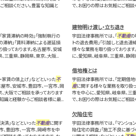
にご相談ください。豊富な知識と
で、お困りの際はお気軽にご相談く
建物明け渡し・立ち退き
「家賃滞納の時効」「強制執行の
宇田法律事務所では、「
不動産
の
賃の滞納」「賃料滞納による遅延損
トの退去費用」「引越しと退去連絡
り扱っております。名古屋市、安城
様々な業務を取り扱っております
三重県、静岡県、東京、大阪...
に、愛知県、岐阜県、三重県、静岡県
借地権とは
・家賃の値上げ」などといった
不
宇田法律事務所では、「定期借地
屋市、安城市、豊田市、一宮市、岡
産
に関する様々な業務を取り扱っ
京、大阪でご相談を承っております
市を中心に、愛知県、岐阜県、三
知識と経験からご相談者様に最...
で、お困りの際はお気軽にご相談く
欠陥住宅
決済」などといった
不動産
に関す
宇田法律事務所では、「マンション
市、豊田市、一宮市、岡崎市を中
陥住宅の調査」「施工不良に基づ
でご相談を承っておりますので、お
に関する相談」などといった
不動