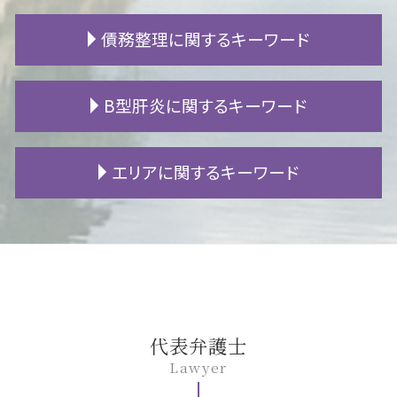
遺産 使い込み
賃貸 原状回復
交通事故 通院 慰謝料
自筆証書遺言 とは
騒音 警察
追突事故 慰謝料
離婚 手続き
債務整理に関するキーワード
限定相続 手続き
地代 値上げ
交通事故 入院 慰謝料
離婚 裁判費用
遺留分 侵害
明け渡し 訴訟
むちうち 診断書
暴力 離婚
遺産相続 トラブル
施工不良 賠償
交通事故 休業損害
婚姻費用 計算
パチンコ 借金
B型肝炎に関するキーワード
財産目録 作成
賃貸 立ち退き
高次脳機能障害 等級認定
別居 離婚
民事再生 管財人
不動産 相続 登記
不動産 トラブル
交通事故 加害者家族
犯罪 離婚
ローン 滞納
不動産 相続税
アパート 退去費用
高次脳機能障害 手帳
財産分与 相場
借金 時効
B型肝炎 症状
エリアに関するキーワード
自筆証書遺言 要件
マンション トラブル
後遺障害 逸失利益
夫 浮気
借金 利子
B型肝炎 検査
遺産分割協議 証明書
家賃 値上げ
物損事故 過失割合
離婚 メリット
過払い 期限
B型肝炎 原因
遺贈 贈与税
不動産 クーリングオフ
自転車 事故 被害者
不倫相手 慰謝料請求
民事再生 メリット
B型肝炎 キャリア
岡崎市 債務整理 相談
遺留分 兄弟
立ち退き 弁護士
交通事故 高次脳機能障害
DV 離婚
官報 破産
B型肝炎訴訟 和解 確率
岡崎市 遺留分
マンション 生活音
人身事故 慰謝料
養育費 いつまで
個人再生 住宅ローン
B型肝炎 うつる
豊田市 交通事故 相談
騒音 仕返し
事故 自賠責保険
審判離婚 期間
fx 失敗 借金
B型肝炎 ワクチン
安城市 債務整理 相談
不動産 相談
後遺障害 診断書
離婚調停 費用
借金 返済
B型肝炎 予防接種
名古屋市 B型肝炎
事故 示談書
養育費 強制執行
支払 時効
B型肝炎 給付金 対象外
名古屋市 離婚 相談
代表弁護士
人身事故 物損事故
離婚 子供 親権
自己破産 保証人
B型肝炎 訴訟
豊田市 不動産 相談
Lawyer
人身事故 行政処分
離婚調停 陳述書
自己破産 生活保護
B型肝炎 感染経路
安城市 B型肝炎