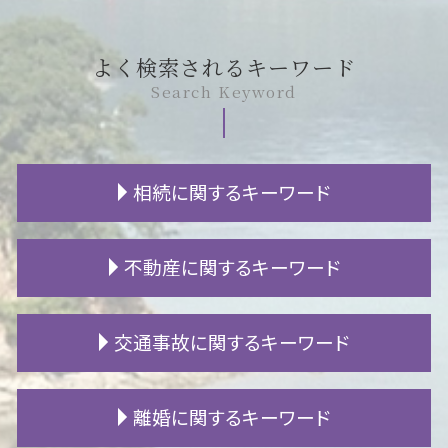
よく検索されるキーワード
Search Keyword
相続に関するキーワード
相続 必要書類
不動産に関するキーワード
相続放棄 必要書類
自筆証書遺言 検認
生前贈与 遺留分
隣人 嫌がらせ
交通事故に関するキーワード
相続放棄 代襲相続
賃貸 費用
公正証書遺言 必要書類
強制執行 流れ
限定承認 単純承認
騒音 子供
逸失利益 損害賠償
離婚に関するキーワード
相続 養子
地代 滞納
追突事故 被害者