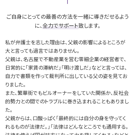
財産分与 税金
過払い 弁護士
B型肝炎 給付金
岡崎市 B型肝炎
養育費 差し押さえ
fx 借金
B型肝炎 ウイルス
一宮市 離婚 相談
別居 生活費
株 借金
名古屋市 債務整理 相談
ご自身にとっての最善の方法を一緒に導きだせるよう
借金 貯金
豊田市 B型肝炎
に、
全力でサポート
致します。
個人再生 車
岡崎市 不動産 相談
自己破産 会社
豊田市 債務整理 相談
私が弁護士を志した理由は、父親の影響によるところが
安城市 相続 相談
大と言っても過言ではありません。
安城市 離婚 相談
父親は、名古屋で不動産業を営む零細企業の経営者で、
一宮市 債務整理 相談
日常的に「家賃の滞納だ」「明け渡しだ」などと言っては、
一宮市 遺留分
自力で書類を作って裁判所に出している父の姿を見てお
豊田市 遺留分
名古屋市 相続 相談
りました。
また、繁華街でもビルオーナーをしていた関係か、反社会
的勢力との間でのトラブルに巻き込まれることもありまし
た。
父親からは、口酸っぱく「最終的には自分の身を守ってく
れるものが法律だ。」「法律はどんなところでも通用する。
法律を使えば国が味方になって力を貸してくれる」などと