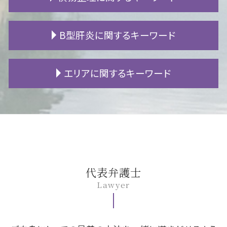
法定相続人 範囲
賃貸 退去 連絡
後遺障害認定 期間
離婚 子供 親権
秘密証書遺言 とは
不動産 競売
追突事故 慰謝料
別居 離婚
成年後見人 登記事項証明書
敷金 償却
交通事故 加害者 対応
浮気 慰謝料 相場
破産 手続
B型肝炎に関するキーワード
遺留分 侵害
欠陥住宅 調査
事故 自賠責保険
離婚調停 流れ
民事再生 メリット
相続放棄 必要書類
アパート 退去費用
労災 後遺障害 診断書
離婚 住宅ローン 名義変更
自己破産 生活保護
相続 信託
立ち退き 弁護士
人身事故 物損事故
親権 監護権
自己破産 期間
B型肝炎 キャリア
エリアに関するキーワード
不動産 相続税
定期借地権
追突事故 被害者
不倫 親権
自己破産 会社
B型肝炎 給付金
財産目録 作成
契約不適合責任 免責
後遺障害 申請
離婚後 戸籍
債務整理 とは
B型肝炎 症状
自筆証書遺言 とは
土地 賃貸 相場
事故 賠償金
調停 申し立て
株 破産
B型肝炎 感染経路
豊田市 遺留分
相続財産調査 自分で
賃貸 立ち退き
交通事故 加害者家族
養育費 差し押さえ
過払い 弁護士
B型肝炎 検査
名古屋市 交通事故 相談
クロス 張替え 費用
交通事故 損害賠償
離婚 養育費
fx 借金
B型肝炎訴訟 和解 確率
豊田市 債務整理 相談
マンション 騒音
追突事故 過失割合
財産分与 相場
借金 減額
B型肝炎 訴訟
岡崎市 債務整理 相談
マンション 騒音 苦情
人身事故 示談
離婚 メリット
借金 返済
B型肝炎 原因
安城市 B型肝炎
後遺障害 診断書
離婚 裁判 期間
個人再生 流れ
B型肝炎 給付金 対象外
安城市 債務整理 相談
代表弁護士
自転車 事故 被害者
離婚 流れ
借金 利子
B型肝炎 ウイルス
名古屋市 B型肝炎
Lawyer
人身事故 処分
暴力 離婚
パチンコ 借金
B型肝炎 うつる
一宮市 交通事故 相談
離婚 退職金
fx 失敗 借金
B型肝炎 ワクチン
名古屋市 相続 相談
離婚調停 申し立て
自己破産 保証人
B型肝炎 予防接種
岡崎市 遺留分