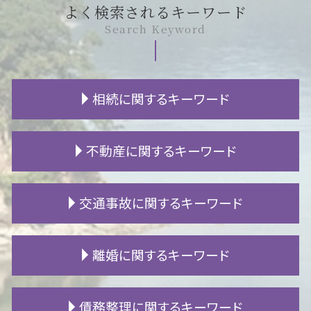
よく検索されるキーワード
Search Keyword
相続に関するキーワード
遺言書 種類
不動産に関するキーワード
相続放棄 代襲相続
不動産 相続 登記
生活保護 相続
住宅ローン 任意売却
交通事故に関するキーワード
遺留分 権利者
家賃 滞納
代襲相続人 遺留分
賃貸 漏水
限定承認 わかりやすく
賃貸 原状回復
高次脳機能障害 等級認定
離婚に関するキーワード
相続 遺留分
マンション 騒音 子供
交通事故 通院 慰謝料
遺贈 遺留分
賃貸 ガイドライン
バイク事故 過失割合
成年後見人 相続
欠陥住宅 相談
高次脳機能障害 手帳
審判離婚 期間
債務整理に関するキーワード