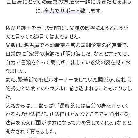
身上監護権 とは
個人再生 住宅ローン
豊田市 相続 相談
ご自身にとっての最善の方法を一緒に導きだせるよう
官報 破産
名古屋市 不動産 相談
に、
全力でサポート
致します。
借金 貯金
岡崎市 B型肝炎
民事再生 任意整理 違い
一宮市 相続 相談
私が弁護士を志した理由は、父親の影響によるところが
安城市 遺留分
大と言っても過言ではありません。
岡崎市 相続 相談
父親は、名古屋で不動産業を営む零細企業の経営者で、
名古屋市 遺留分
日常的に「家賃の滞納だ」「明け渡しだ」などと言っては、
豊田市 不動産 相談
自力で書類を作って裁判所に出している父の姿を見てお
岡崎市 離婚 相談
一宮市 遺留分
りました。
また、繁華街でもビルオーナーをしていた関係か、反社会
的勢力との間でのトラブルに巻き込まれることもありまし
た。
父親からは、口酸っぱく「最終的には自分の身を守ってく
れるものが法律だ。」「法律はどんなところでも通用する。
法律を使えば国が味方になって力を貸してくれる」などと
聞かされて育ちました。