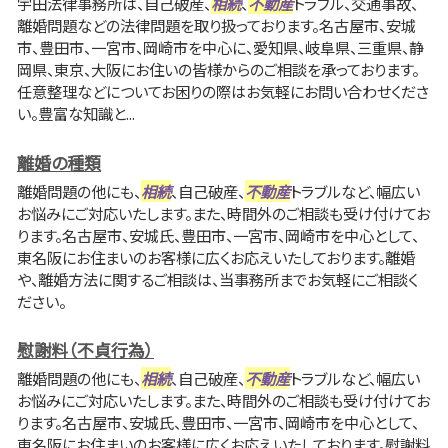
宇田法律事務所は、自己破産、
相続
、
不動産
トラブル、交通事故、
離婚問題などの法律問題を取り扱っております。名古屋市、安城
市、豊田市、一宮市、岡崎市を中心に、愛知県、岐阜県、三重県、静
岡県、東京、大阪にお住いの皆様からのご相談を承っております。
任意整理などについてお困りの際はお気軽にお問い合わせくださ
い。豊富な知識と...
離婚の種類
離婚問題の他にも、
相続
、自己破産、
不動産
トラブルなど、幅広い
お悩みにご対応いたします。また、時間外のご相談も受け付けてお
ります。名古屋市、安城氏、豊田市、一宮市、岡崎市を中心として、
東名阪にお住まいのお客様に広くお応えいたしております。離婚
や、離婚方法に関するご相談は、当事務所までお気軽にご相談く
ださい。
慰謝料（不貞行為）
離婚問題の他にも、
相続
、自己破産、
不動産
トラブルなど、幅広い
お悩みにご対応いたします。また、時間外のご相談も受け付けてお
ります。名古屋市、安城氏、豊田市、一宮市、岡崎市を中心として、
東名阪にお住まいのお客様に広くお応えいたしております。慰謝料