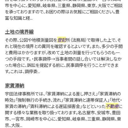
市を中心に、愛知県、岐阜県、三重県、静岡県、東京、大阪でご相談
を承っておりますので、お困りの際はお気軽にご相談ください。豊
富な知識と経...
土地の境界線
その際、公図や地積測量図を
登記
所（法務局）で取得した上で、そ
れと現在の境界との異同を確認するとよいです。また、多少の手間
と費用はかかりますが、改めて土地の測量を行ってもらうのも一
つの手段です。 ・民事調停→当事者間の話し合いでは解決しなか
った場合に、訴訟を提起する前に、民事調停を行うことができま
す。これは、調停委...
家賃滞納
宇田法律事務所では、「家賃滞納による差し押さえ」「家賃滞納の
時効」「強制執行の手続き、流れ」「家賃滞納と連帯保証人」「地代・
家賃の滞納」「賃料滞納による遅延損害金」などといった
不動産
に
関する様々な業務を取り扱っております。名古屋市、安城市、豊田
市、一宮市、岡崎市を中心に、愛知県、岐阜県、三重県、静岡県、東
京、大阪...