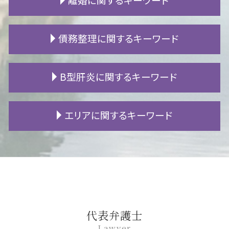
相続 遺留分
家賃 値上げ
高次脳機能障害 等級認定
連れ子 相続
借地 買取
交通事故 加害者 その後
相続 養子
明け渡し 訴訟
交通事故 診断書
離婚後 戸籍
債務整理に関するキーワード
相続 信託
隣人 騒音
慰謝料 交通事故
財産分与 住宅ローン
遺産分割協議書 書き方
騒音 警察
示談 交渉
離婚 住宅ローン
不動産 相続 名義変更
騒音 苦情
逸失利益 損害賠償
離婚 メリット
ギャンブル 借金
B型肝炎に関するキーワード
生活保護 相続
騒音 仕返し
物損事故 過失割合
不貞行為 証拠
ローン 滞納
相続放棄 デメリット
土地 境界 トラブル
人身事故 行政処分
養育費 強制執行
借金 時効
相続人 不存在
地代 滞納
交通事故 休業損害
DV 離婚
借金 返済
B型肝炎 キャリア
エリアに関するキーワード
公正証書遺言 とは
賃貸 退去 連絡
物損事故 人身 切り替え
離婚調停 必要書類
借金 減額
B型肝炎訴訟 和解 確率
限定承認 わかりやすく
地代 値上げ
人身事故 処分
離婚 裁判費用
fx 破産
B型肝炎 感染経路
相続 流れ
立ち退き 拒否
人身事故 慰謝料
離婚 流れ
自己破産 生活保護
B型肝炎 検査
名古屋市 相続 相談
自筆証書遺言 検認
強制執行 手続き
後遺障害 申請
養育費 再婚
自己破産 保証人
B型肝炎 給付金
名古屋市 B型肝炎
敷金 償却
高次脳機能障害 手帳
妻 浮気
民事再生 メリット
B型肝炎 訴訟
一宮市 交通事故 相談
賃貸 クロス 張替え
交通事故 高次脳機能障害
夫 浮気
自己破産 会社
B型肝炎 ウイルス
安城市 不動産 相談
新築 トラブル
過失割合 とは
熟年離婚 年金
破産 手続
B型肝炎 原因
名古屋市 債務整理 相談
むちうち 診断書
離婚 種類
破産 再生 違い
B型肝炎 予防接種
岡崎市 相続 相談
代表弁護士
追突事故 過失割合
親権 監護権
支払 時効
B型肝炎 ワクチン
一宮市 債務整理 相談
Lawyer