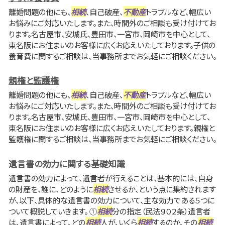
離婚問題の他にも、
相続
、自己破産、
不動産
トラブルなど、幅広い
お悩みにご対応いたします。また、時間外のご相談も受け付けてお
ります。名古屋市、安城氏、豊田市、一宮市、岡崎市を中心として、
東名阪にお住まいのお客様に広くお応えいたしております。子供の
養育費に関するご相談は、当事務所までお気軽にご相談ください。
親権と監護権
離婚問題の他にも、
相続
、自己破産、
不動産
トラブルなど、幅広い
お悩みにご対応いたします。また、時間外のご相談も受け付けてお
ります。名古屋市、安城氏、豊田市、一宮市、岡崎市を中心として、
東名阪にお住まいのお客様に広くお応えいたしております。親権と
監護権に関するご相談は、当事務所までお気軽にご相談ください。
遺言書の効力に関する基礎知識
遺言書の効力によって、遺言者が行えることは、基本的には、自身
の財産を、誰に、どのように
相続
させるか、という点に集約されます
が、以下、具体的な遺言書の効力について、主な効力である５つに
ついて概説していきます。 ①
相続
分の指定（民法９０２条）遺言者
は、遺言書によって、どの
相続
人が、いくら
相続
するのか、その
相続