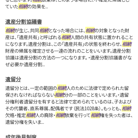
ていた
相続
の効果を...
遺産分割協議書
相続
が生じ、共同
相続
となった場合には、
相続
の対象となった財
産は、「遺産共有」と呼ばれる
相続
人間の共有状態に置かれること
になります。遺産分割は、この「遺産共有」の状態を終わらせ、
相続
財産の帰属を確定させる一連の流れのことをいいます。遺産分割
協議は遺産分割の方法の一つになります。 ・遺産分割協議書がな
ぜ必要か遺産分割...
遺留分
遺留分とは、一定の範囲の
相続
人のために法律で定められた留
保されなければならない
相続
分の一部のことをいいます。・遺留
分権利者遺留分を有すると法律で定められているのは、子および
その代襲者、直系尊属、配偶者です（民法1028条）。もっとも、
相続
欠格・推定
相続
人の廃除・
相続
放棄を行って
相続
権を失った者は、
遺留分権を失いま...
成年後見制度