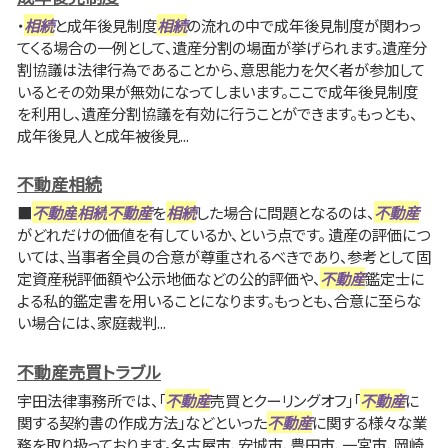
・
相続
と成年後見制度
相続
の流れの中で成年後見制度が関わっ
てくる場合の一例として、遺産分割の場面が挙げられます。遺産分
割協議は法律行為であることから、意思能力を欠く者が参加して
いるとその効果が無効になってしまいます。ここで成年後見制度
を利用し、遺産分割協議を有効に行うことができます。もっとも、
成年後見人と成年被後見...
不動産相続
■
不動産
相続
不動産
を
相続
した場合に問題となるのは、
不動産
がどれだけの価値を有しているか、という点です。 遺産の評価につ
いては、当事者全員の合意が尊重されるべきであり、参考として固
定資産税評価額や公示地価などの公的評価や、
不動産
鑑定士に
よる私的鑑定書を用いることになります。もっとも、合意に至らな
い場合には、家庭裁判...
不動産売買トラブル
宇田法律事務所では、「
不動産
売買とクーリングオフ」「
不動産
に
関する契約書の作成方法」などといった
不動産
に関する様々な業
務を取り扱っております。名古屋市、安城市、豊田市、一宮市、岡崎