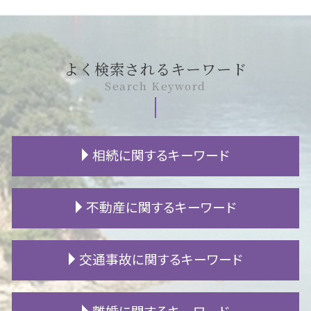
よく検索されるキーワード
Search Keyword
相続に関するキーワード
遺留分減殺請求 生前贈与
不動産に関するキーワード
成年後見 申し立て
限定承認 相続財産管理人
法定相続人 範囲
滞納 差し押さえ
交通事故に関するキーワード
不動産 相続 登記
住宅ローン 任意売却
遺言 書き方
家賃 滞納 弁護士
遺産相続 割合
施工不良 賠償
自賠責 保険請求
離婚に関するキーワード