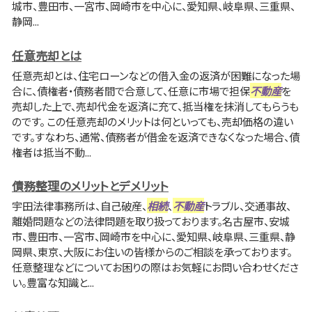
城市、豊田市、一宮市、岡崎市を中心に、愛知県、岐阜県、三重県、
静岡...
任意売却とは
任意売却とは、住宅ローンなどの借入金の返済が困難になった場
合に、債権者・債務者間で合意して、任意に市場で担保
不動産
を
売却した上で、売却代金を返済に充て、抵当権を抹消してもらうも
のです。 この任意売却のメリットは何といっても、売却価格の違い
です。すなわち、通常、債務者が借金を返済できなくなった場合、債
権者は抵当不動...
債務整理のメリットとデメリット
宇田法律事務所は、自己破産、
相続
、
不動産
トラブル、交通事故、
離婚問題などの法律問題を取り扱っております。名古屋市、安城
市、豊田市、一宮市、岡崎市を中心に、愛知県、岐阜県、三重県、静
岡県、東京、大阪にお住いの皆様からのご相談を承っております。
任意整理などについてお困りの際はお気軽にお問い合わせくださ
い。豊富な知識と...