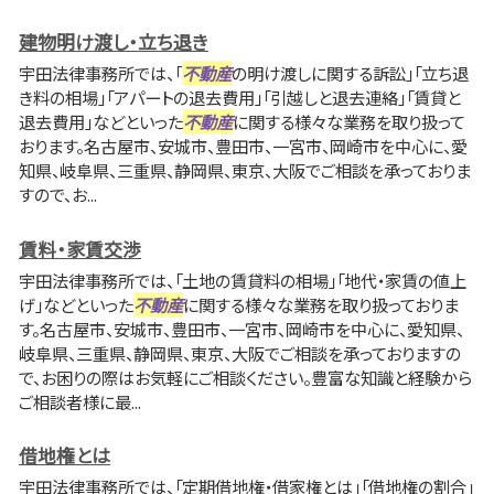
建物明け渡し・立ち退き
宇田法律事務所では、「
不動産
の明け渡しに関する訴訟」「立ち退
き料の相場」「アパートの退去費用」「引越しと退去連絡」「賃貸と
退去費用」などといった
不動産
に関する様々な業務を取り扱って
おります。名古屋市、安城市、豊田市、一宮市、岡崎市を中心に、愛
知県、岐阜県、三重県、静岡県、東京、大阪でご相談を承っておりま
すので、お...
賃料・家賃交渉
宇田法律事務所では、「土地の賃貸料の相場」「地代・家賃の値上
げ」などといった
不動産
に関する様々な業務を取り扱っておりま
す。名古屋市、安城市、豊田市、一宮市、岡崎市を中心に、愛知県、
岐阜県、三重県、静岡県、東京、大阪でご相談を承っておりますの
で、お困りの際はお気軽にご相談ください。豊富な知識と経験から
ご相談者様に最...
借地権とは
宇田法律事務所では、「定期借地権・借家権とは」「借地権の割合」