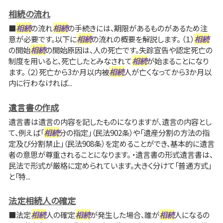
相続の流れ
■
相続
の流れ
相続
の手続きには、期限があるものがあるため注
意が必要です。以下に
相続
の流れの概要を解説します。 （１）
相続
の開始
相続
の開始原因は、人の死亡です。失踪宣告や認定死亡の
制度を用いると、死亡したとみなされて
相続
が始まることになり
ます。 （２）死亡から3か月以内被
相続
人が亡くなってから3か月以
内に行わなければ...
遺言書の作成
遺言書は遺言の内容を記したものになりますが、遺言の内容とし
て、例えば「
相続
分の指定」（民法902条）や「遺産分割の方法の指
定及び分割禁止」（民法908条）を定めることができ、基本的に遺言
者の意思が尊重されることになります。 ・遺言書の形式遺言書は、
民法で形式が厳格に定められています。大きく分けて「普通方式」
と「特...
法定相続人の確定
■法定
相続
人の確定
相続
が発生した場合、誰が
相続
人になるの