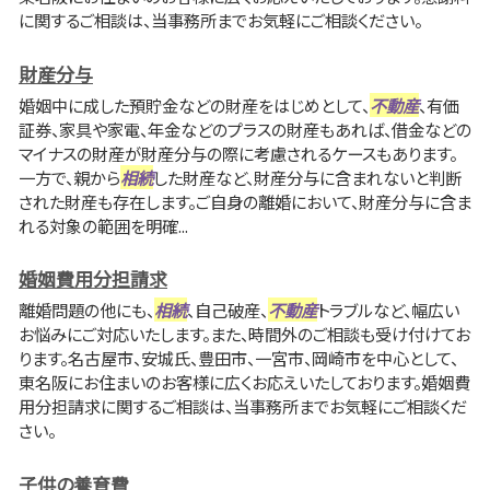
に関するご相談は、当事務所までお気軽にご相談ください。
財産分与
婚姻中に成した預貯金などの財産をはじめとして、
不動産
、有価
証券、家具や家電、年金などのプラスの財産もあれば、借金などの
マイナスの財産が財産分与の際に考慮されるケースもあります。
一方で、親から
相続
した財産など、財産分与に含まれないと判断
された財産も存在します。ご自身の離婚において、財産分与に含ま
れる対象の範囲を明確...
婚姻費用分担請求
離婚問題の他にも、
相続
、自己破産、
不動産
トラブルなど、幅広い
お悩みにご対応いたします。また、時間外のご相談も受け付けてお
ります。名古屋市、安城氏、豊田市、一宮市、岡崎市を中心として、
東名阪にお住まいのお客様に広くお応えいたしております。婚姻費
用分担請求に関するご相談は、当事務所までお気軽にご相談くだ
さい。
子供の養育費