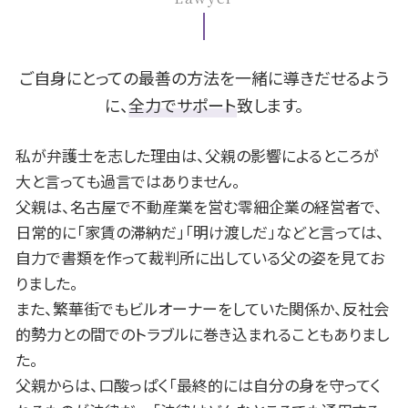
死亡事故 加害者
養育費 差し押さえ
債務整理 とは
B型肝炎 症状
岡崎市 B型肝炎
財産分与 相場
個人再生 車
B型肝炎 うつる
岡崎市 遺留分
不倫 親権
個人再生 官報
B型肝炎 給付金 対象外
豊田市 B型肝炎
離婚 養育費
fx 借金
安城市 離婚 相談
ご自身にとっての最善の方法を一緒に導きだせるよう
債権 時効
一宮市 B型肝炎
に、
全力でサポート
致します。
民事再生 任意整理 違い
名古屋市 不動産 相談
旦那 借金
名古屋市 離婚 相談
私が弁護士を志した理由は、父親の影響によるところが
豊田市 不動産 相談
大と言っても過言ではありません。
岡崎市 交通事故 相談
父親は、名古屋で不動産業を営む零細企業の経営者で、
名古屋市 交通事故 相談
日常的に「家賃の滞納だ」「明け渡しだ」などと言っては、
豊田市 債務整理 相談
自力で書類を作って裁判所に出している父の姿を見てお
名古屋市 遺留分
一宮市 相続 相談
りました。
また、繁華街でもビルオーナーをしていた関係か、反社会
的勢力との間でのトラブルに巻き込まれることもありまし
た。
父親からは、口酸っぱく「最終的には自分の身を守ってく