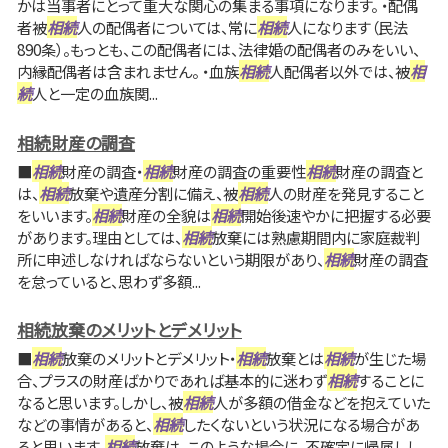
かは当事者にとって重大な関心の集まる事項になります。 ・配偶
者被
相続
人の配偶者については、常に
相続
人になります（民法
890条）。もっとも、この配偶者には、法律婚の配偶者のみをいい、
内縁配偶者は含まれません。 ・血族
相続
人配偶者以外では、被
相
続
人と一定の血族関...
相続財産の調査
■
相続
財産の調査・
相続
財産の調査の重要性
相続
財産の調査と
は、
相続
放棄や遺産分割に備え、被
相続
人の財産を発見すること
をいいます。
相続
財産の全貌は
相続
開始後速やかに把握する必要
があります。理由としては、
相続
放棄には熟慮期間内に家庭裁判
所に申述しなければならないという期限があり、
相続
財産の調査
を怠っていると、思わず多額...
相続放棄のメリットとデメリット
■
相続
放棄のメリットとデメリット・
相続
放棄とは
相続
が生じた場
合、プラスの財産ばかりであれば基本的に迷わず
相続
することに
なると思います。しかし、被
相続
人が多額の借金などを抱えていた
などの事情があると、
相続
したくないという状況になる場合があ
ると思います。
相続
放棄は、このような場合に、不確定に帰属しし