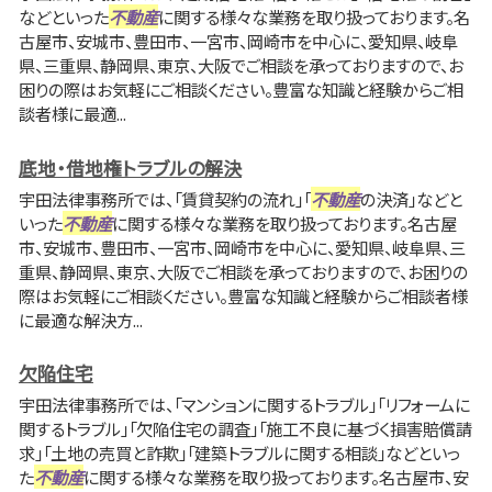
などといった
不動産
に関する様々な業務を取り扱っております。名
古屋市、安城市、豊田市、一宮市、岡崎市を中心に、愛知県、岐阜
県、三重県、静岡県、東京、大阪でご相談を承っておりますので、お
困りの際はお気軽にご相談ください。豊富な知識と経験からご相
談者様に最適...
底地・借地権トラブルの解決
宇田法律事務所では、「賃貸契約の流れ」「
不動産
の決済」などと
いった
不動産
に関する様々な業務を取り扱っております。名古屋
市、安城市、豊田市、一宮市、岡崎市を中心に、愛知県、岐阜県、三
重県、静岡県、東京、大阪でご相談を承っておりますので、お困りの
際はお気軽にご相談ください。豊富な知識と経験からご相談者様
に最適な解決方...
欠陥住宅
宇田法律事務所では、「マンションに関するトラブル」「リフォームに
関するトラブル」「欠陥住宅の調査」「施工不良に基づく損害賠償請
求」「土地の売買と詐欺」「建築トラブルに関する相談」などといっ
た
不動産
に関する様々な業務を取り扱っております。名古屋市、安