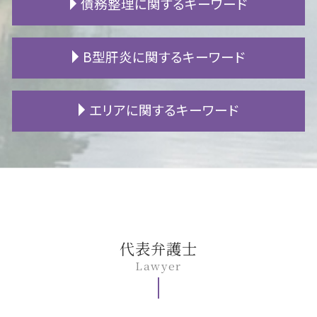
債務整理に関するキーワード
土地 相続放棄
隣人 嫌がらせ
追突事故 保険
不倫 親権
遺産相続 トラブル
筆界特定制度
高次脳機能障害 寿命
慰謝料 分割
限定承認 単純承認
不動産 決済
交通事故 死亡慰謝料
暴力 離婚
fx 破産
B型肝炎に関するキーワード
遺産 使い込み
家賃滞納 時効
交通事故 高次脳機能障害
離婚 親権 専業主婦
借金 差し押さえ
遺言 書き方
立ち退き料 相場
自賠責 後遺障害
財産分与 住宅ローン
借金 減額
法定相続人 順位
近所トラブル 相談
交通事故 診断書
離婚調停 期間
パチンコ 借金
B型肝炎 給付金
エリアに関するキーワード
相続放棄 必要書類
原状回復 どこまで
交通事故 加害者家族
不貞行為 証拠
個人再生 住宅ローン
B型肝炎 感染経路
遺留分 侵害
新築 トラブル
自賠責 慰謝料
養育費 再婚
破産 再生 違い
B型肝炎 給付金 対象外
特別縁故者 財産分与
不動産 売買契約 注意点
人身事故 示談
養育費 いつまで
民事再生 メリット
B型肝炎 ワクチン
名古屋市 債務整理 相談
遺贈 遺留分
不動産 競売
高次脳機能障害 軽度
離婚 慰謝料 相場
過払い 期限
B型肝炎訴訟 和解 確率
安城市 交通事故 相談
騒音 警察
物損事故 過失割合
犯罪 離婚
借金 時効
B型肝炎 キャリア
豊田市 債務整理 相談
境界問題 解決方法
追突事故 慰謝料
婚姻費用 分担請求
自己破産 会社
B型肝炎 ウイルス
名古屋市 相続 相談
賃貸契約 流れ
逸失利益 損害賠償
不倫相手 慰謝料請求
ギャンブル 借金
B型肝炎 うつる
岡崎市 B型肝炎
事故 示談
DV 離婚
旦那 借金
B型肝炎 症状
一宮市 相続 相談
代表弁護士
人身事故 物損事故
不貞行為 どこから
自己破産 期間
B型肝炎 訴訟
一宮市 債務整理 相談
Lawyer
後遺障害 申請
親権 父親
任意整理 メリット
B型肝炎 検査
一宮市 遺留分
離婚 原因
fx 借金
B型肝炎 原因
豊田市 交通事故 相談
子供 学費
自己破産 保証人
B型肝炎 予防接種
安城市 遺留分