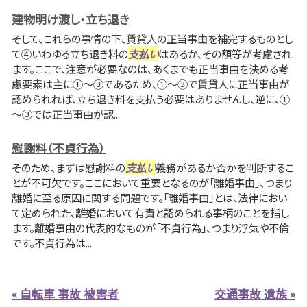
建物明け渡し・立ち退き
そして、これらの事情の下、賃貸人の正当事由を補完するものとし
て④いわゆる立ち退き料の
支払い
はあるか、その額等が考慮され
ます。ここで、注意が必要なのは、あくまでも正当事由を決める考
慮要素は主に①～③であるため、①～③で賃貸人に正当事由が
認められれば、立ち退き料を支払う必要はありませんし、逆に、①
～③では正当事由が認...
慰謝料（不貞行為）
そのため、まずは慰謝料の
支払い
義務があるか否かを判断するこ
とが不可欠です。ここにおいて重要となるのが「離婚事由」、つまり
離婚に至る原因に関する問題です。「離婚事由」とは、法律におい
て定められた、離婚において有責と認められる事柄のことを指し
ます。離婚事由の代表的なものが「不貞行為」、つまり浮気や不倫
です。不貞行為は...
« 自転車 事故 被害者
交通事故 遺族 »