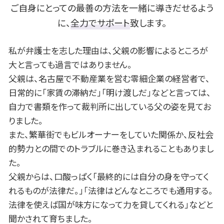
養育費 強制執行
株 破産
岡崎市 交通事故 相談
ご自身にとっての最善の方法を一緒に導きだせるよう
借金 貯金
豊田市 離婚 相談
に、
全力でサポート
致します。
株 借金
名古屋市 遺留分
債権 時効
一宮市 不動産 相談
私が弁護士を志した理由は、父親の影響によるところが
安城市 債務整理 相談
大と言っても過言ではありません。
岡崎市 遺留分
父親は、名古屋で不動産業を営む零細企業の経営者で、
一宮市 B型肝炎
日常的に「家賃の滞納だ」「明け渡しだ」などと言っては、
名古屋市 B型肝炎
自力で書類を作って裁判所に出している父の姿を見てお
岡崎市 不動産 相談
一宮市 離婚 相談
りました。
また、繁華街でもビルオーナーをしていた関係か、反社会
的勢力との間でのトラブルに巻き込まれることもありまし
た。
父親からは、口酸っぱく「最終的には自分の身を守ってく
れるものが法律だ。」「法律はどんなところでも通用する。
法律を使えば国が味方になって力を貸してくれる」などと
聞かされて育ちました。