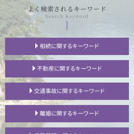
よく検索されるキーワード
Search Keyword
相続に関するキーワード
不動産 相続 評価
不動産に関するキーワード
相続 信託
遺言書 種類
公正証書遺言 執行
マンション トラブル
交通事故に関するキーワード
不当利得返還請求 時効
マンション 苦情
相続 必要書類
家賃 滞納
相続 期限
騒音 相談
示談金 相場
離婚に関するキーワード
遺産分割協議 調停
借地 買取
交通事故 休業損害
秘密証書遺言 とは
家賃 滞納 弁護士
示談 交渉
相続人 行方不明
賃貸 立ち退き
交通事故 損害賠償
婚姻費用 計算