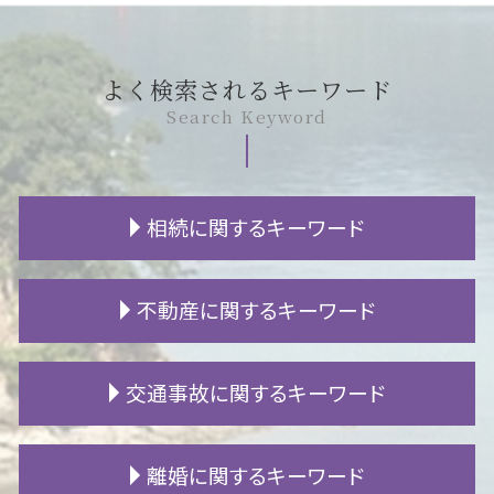
よく検索されるキーワード
Search Keyword
相続に関するキーワード
相続 流れ
不動産に関するキーワード
遺贈 贈与税
成年後見人 登記事項証明書
成年後見人 権限
新築 トラブル
交通事故に関するキーワード
生活保護 相続
地代 滞納
特別受益 持ち戻し
賃貸 退去 連絡
遺言 検認
隣人 嫌がらせ
人身事故 行政処分
離婚に関するキーワード
相続 争い
賃貸契約 流れ
むちうち 診断書