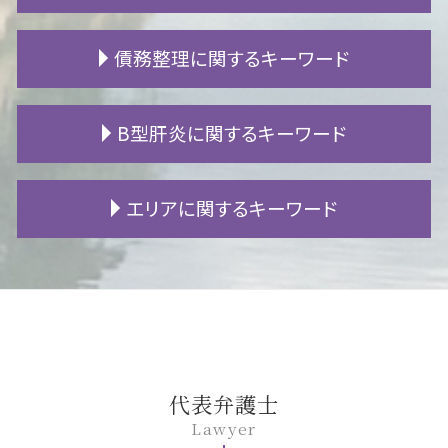
遺言書 遺留分
立ち退き 弁護士
人身事故 処分
相続人 不存在
マンション 騒音 子供
事故 自賠責保険
DV 離婚
債務整理に関するキーワード
相続 期限
不動産 トラブル
交通事故 通院 慰謝料
不倫相手 慰謝料請求
相続財産 調査
引越し 退去
追突事故 慰謝料
離婚 子供 親権
遺産分割協議 調停
マンション 生活音
交通事故 罰金
養育費 強制執行
借金 減額
B型肝炎に関するキーワード
公正証書遺言 とは
強制執行 流れ
自賠責 保険請求
不倫 慰謝料
自己破産 会社
相続放棄 代襲相続
原状回復 どこまで
示談 交渉
別居 離婚
パチンコ 借金
代襲相続 範囲
借地権 割合
交通事故 高次脳機能障害
離婚 住宅ローン 名義変更
任意整理 メリット
B型肝炎 給付金 対象外
エリアに関するキーワード
非嫡出子 相続
家賃 滞納 弁護士
高次脳機能障害 手帳
財産分与 相場
過払い 弁護士
B型肝炎 給付金
法定相続人 順位
アパート 退去費用
追突事故 保険
財産分与 税金
借金 貯金
B型肝炎訴訟 和解 確率
相続 養子
不動産 決済
示談金 相場
モラハラ 離婚
ローン 滞納
B型肝炎 感染経路
一宮市 B型肝炎
相続放棄 必要書類
家賃滞納 時効
交通事故 加害者 対応
財産分与 住宅ローン
株 破産
B型肝炎 キャリア
豊田市 遺留分
住宅ローン 任意売却
交通事故 損害賠償
離婚 原因
個人再生 車
B型肝炎 原因
一宮市 交通事故 相談
新築 欠陥
人身事故 物損事故
セックスレス 離婚
民事再生 任意整理 違い
B型肝炎 ウイルス
岡崎市 B型肝炎
近所トラブル 相談
交通事故 加害者家族
養育費 差し押さえ
官報 破産
B型肝炎 訴訟
名古屋市 交通事故 相談
高次脳機能障害 認知症 違い
姑 同居 離婚
借金 利子
B型肝炎 予防接種
名古屋市 離婚 相談
代表弁護士
交通事故 診断書
離婚調停 必要書類
民事再生 メリット
B型肝炎 検査
豊田市 交通事故 相談
Lawyer
自転車 事故 被害者
離婚調停 陳述書
fx 破産
B型肝炎 ワクチン
岡崎市 相続 相談