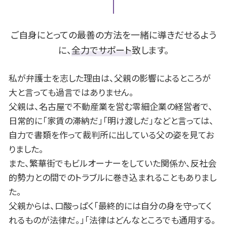
親権 父親
破産 再生 違い
B型肝炎 症状
岡崎市 遺留分
身上監護権 とは
借金 差し押さえ
B型肝炎 うつる
一宮市 離婚 相談
離婚調停 期間
債務整理 とは
岡崎市 交通事故 相談
ご自身にとっての最善の方法を一緒に導きだせるよう
支払 時効
豊田市 離婚 相談
に、
全力でサポート
致します。
個人再生 住宅ローン
岡崎市 離婚 相談
破産 手続
安城市 離婚 相談
私が弁護士を志した理由は、父親の影響によるところが
豊田市 不動産 相談
大と言っても過言ではありません。
名古屋市 B型肝炎
父親は、名古屋で不動産業を営む零細企業の経営者で、
安城市 交通事故 相談
日常的に「家賃の滞納だ」「明け渡しだ」などと言っては、
一宮市 遺留分
自力で書類を作って裁判所に出している父の姿を見てお
名古屋市 遺留分
岡崎市 債務整理 相談
りました。
また、繁華街でもビルオーナーをしていた関係か、反社会
的勢力との間でのトラブルに巻き込まれることもありまし
た。
父親からは、口酸っぱく「最終的には自分の身を守ってく
れるものが法律だ。」「法律はどんなところでも通用する。