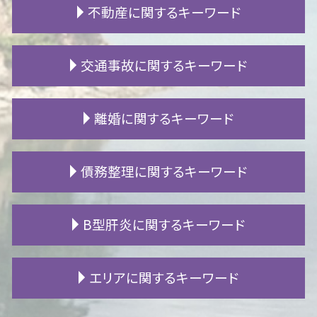
不動産に関するキーワード
遺言書 遺留分
土地 相続放棄
遺産分割協議 調停
アパート 苦情
交通事故に関するキーワード
遺産 税金
アパート 退去費用
遺産相続 割合
マンション 騒音 子供
特別縁故者 財産分与
境界問題 解決方法
交通事故 休業損害
離婚に関するキーワード
遺留分減殺請求 書き方
借地 買取
事故 示談書
秘密証書遺言 とは
不動産 トラブル
交通事故 保険会社
非嫡出子 相続
欠陥住宅 調査
追突事故 被害者
調停 申し立て
債務整理に関するキーワード
遺留分 兄弟
土地 境界 トラブル
交通事故 死亡慰謝料
離婚 原因
自筆証書遺言 検認
欠陥住宅 相談
人身事故 物損事故
離婚 子供 親権
相続 争い
隣人 嫌がらせ
死亡事故 加害者
妻 浮気
過払い 弁護士
B型肝炎に関するキーワード
不動産 相続 名義変更
不動産 決済
高次脳機能障害 寿命
離婚 裁判費用
パチンコ 借金
相続 遺留分
賃貸 立ち退き
人身事故 慰謝料
離婚 子供 影響
ギャンブル 借金
成年後見人 権限
マンション 騒音 苦情
交通事故 死亡 加害者
離婚後 戸籍
借金 差し押さえ
B型肝炎 給付金
エリアに関するキーワード
限定相続 手続き
アパート 退去
事故 示談
親権 裁判
個人再生 住宅ローン
B型肝炎 ウイルス
遺産相続 トラブル
住宅ローン 抵当権
高次脳機能障害 等級認定
暴力 離婚
自己破産 会社
B型肝炎 症状