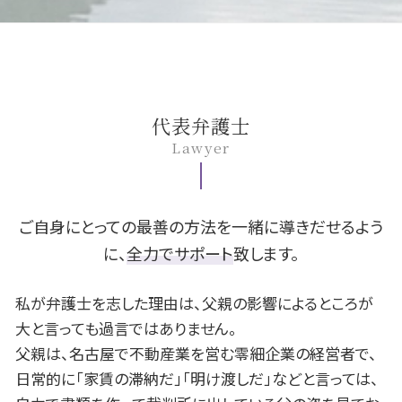
成年後見人 登記事項証明書
隣人 騒音
交通事故 加害者 その後
離婚 裁判 期間
借金 減額
B型肝炎 訴訟
安城市 遺留分
絶縁 相続
賃貸 退去 連絡
交通事故 損害賠償
別居 離婚
任意整理 メリット
B型肝炎 うつる
名古屋市 B型肝炎
建築トラブル 相談
個人 賠償責任 保険 自転車 事故
親権 監護権
fx 失敗 借金
B型肝炎 給付金 対象外
豊田市 遺留分
クロス 張替え 費用
人身事故 行政処分
離婚 養育費
fx 破産
B型肝炎 原因
岡崎市 不動産 相談
賃貸 クロス 張替え
自転車 事故 被害者
子供 学費
民事再生 任意整理 違い
B型肝炎 予防接種
岡崎市 離婚 相談
自賠責 後遺障害
慰謝料 分割
個人再生 車
B型肝炎 検査
安城市 債務整理 相談
代表弁護士
後遺障害認定 期間
離婚 手続き
任意整理 費用
B型肝炎訴訟 和解 確率
豊田市 相続 相談
Lawyer
高次脳機能障害 症状
離婚調停 期間
自己破産 生活保護
B型肝炎 ワクチン
名古屋市 相続 相談
セックスレス 離婚
民事再生 管財人
B型肝炎 キャリア
安城市 B型肝炎
離婚 デメリット
旦那 借金
B型肝炎 感染経路
安城市 離婚 相談
不倫 浮気
債務整理 とは
名古屋市 債務整理 相談
ご自身にとっての最善の方法を一緒に導きだせるよう
破産 手続
豊田市 債務整理 相談
に、
全力でサポート
致します。
借金 利子
岡崎市 B型肝炎
官報 破産
岡崎市 債務整理 相談
私が弁護士を志した理由は、父親の影響によるところが
名古屋市 不動産 相談
大と言っても過言ではありません。
一宮市 交通事故 相談
父親は、名古屋で不動産業を営む零細企業の経営者で、
一宮市 債務整理 相談
日常的に「家賃の滞納だ」「明け渡しだ」などと言っては、
豊田市 交通事故 相談