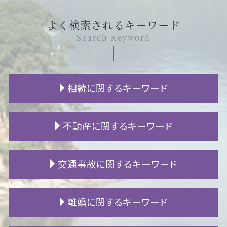
よく検索されるキーワード
Search Keyword
相続に関するキーワード
非嫡出子 相続
不動産に関するキーワード
限定承認 単純承認
相続人 行方不明
相続放棄 手続き
借地権 割合
交通事故に関するキーワード
遺留分 割合
土地 境界 トラブル
不当利得返還請求 時効
賃貸 退去費用
特別縁故者 財産分与
賃貸 立ち退き
人身事故 物損事故
離婚に関するキーワード
相続財産調査 自分で
騒音 仕返し
高次脳機能障害 手帳
株 相続
家賃 滞納
交通事故 損害賠償