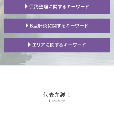
公正証書遺言 必要書類
地代 値上げ
死亡事故 慰謝料
婚姻費用 計算
債務整理に関するキーワード
遺産 使い込み
滞納 差し押さえ
高次脳機能障害 症状
離婚 子供 親権
相続 養子
住宅ローン 抵当権
交通事故 死亡 加害者
モラハラ 離婚
連れ子 相続
マンション 生活音
事故 自賠責保険
離婚 デメリット
債務整理 とは
B型肝炎に関するキーワード
遺産相続 トラブル
引越し 退去
自賠責 慰謝料
財産分与 住宅ローン
民事再生 メリット
成年後見人 登記事項証明書
マンション トラブル
物損事故 人身 切り替え
離婚 別居 準備
債権 時効
限定承認 わかりやすく
賃料 遅延損害金
交通事故 症状固定
親権 父親
借金 差し押さえ
B型肝炎 給付金
エリアに関するキーワード
相続 順位
立ち退き 拒否
人身事故 示談
姑 同居 離婚
個人再生 住宅ローン
B型肝炎 ワクチン
生前贈与 遺留分
敷金 償却
事故 賠償金
離婚 裁判 期間
ギャンブル 借金
B型肝炎 検査
成年後見 申し立て
立ち退き料 相場
死亡事故 加害者
離婚後 戸籍
個人再生 流れ
B型肝炎 訴訟
岡崎市 交通事故 相談
遺言 検認
不動産 トラブル
交通事故 罰金
財産分与 税金
破産 手続
B型肝炎 うつる
名古屋市 B型肝炎
強制執行 手続き
追突事故 保険
暴力 離婚
fx 破産
B型肝炎 キャリア
一宮市 相続 相談
明け渡し 訴訟
後遺障害 慰謝料
不貞行為 どこから
ローン 滞納
B型肝炎 原因
一宮市 遺留分
筆界特定制度
自賠責 保険請求
慰謝料 分割
借金 減額
B型肝炎 給付金 対象外
豊田市 相続 相談
物損事故 過失割合
親権 裁判
株 借金
B型肝炎 ウイルス
岡崎市 遺留分
代表弁護士
高次脳機能障害 等級認定
DV 離婚
自己破産 生活保護
B型肝炎訴訟 和解 確率
岡崎市 離婚 相談
Lawyer
交通事故 死亡慰謝料
離婚 戸籍
fx 失敗 借金
B型肝炎 感染経路
豊田市 交通事故 相談
離婚 親権 専業主婦
支払 時効
B型肝炎 症状
岡崎市 債務整理 相談