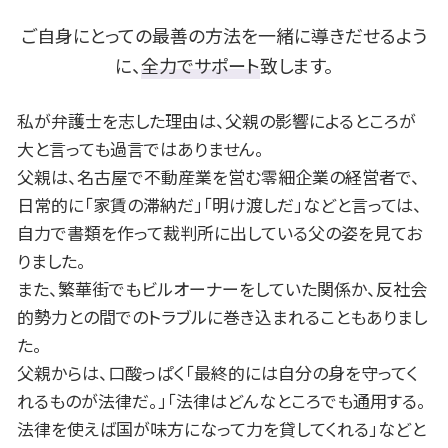
不倫相手 慰謝料請求
民事再生 管財人
B型肝炎 予防接種
名古屋市 不動産 相談
不倫 親権
個人再生 車
安城市 B型肝炎
ご自身にとっての最善の方法を一緒に導きだせるよう
個人再生 官報
名古屋市 債務整理 相談
に、
全力でサポート
致します。
fx 借金
安城市 債務整理 相談
パチンコ 借金
名古屋市 相続 相談
私が弁護士を志した理由は、父親の影響によるところが
豊田市 不動産 相談
大と言っても過言ではありません。
豊田市 B型肝炎
父親は、名古屋で不動産業を営む零細企業の経営者で、
一宮市 債務整理 相談
日常的に「家賃の滞納だ」「明け渡しだ」などと言っては、
豊田市 債務整理 相談
自力で書類を作って裁判所に出している父の姿を見てお
安城市 離婚 相談
一宮市 交通事故 相談
りました。
また、繁華街でもビルオーナーをしていた関係か、反社会
的勢力との間でのトラブルに巻き込まれることもありまし
た。
父親からは、口酸っぱく「最終的には自分の身を守ってく
れるものが法律だ。」「法律はどんなところでも通用する。
法律を使えば国が味方になって力を貸してくれる」などと