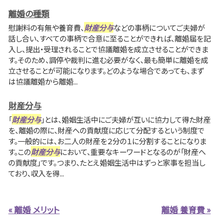
離婚の種類
慰謝料の有無や養育費、
財産分与
などの事柄についてご夫婦が
話し合い、すべての事柄で合意に至ることができれば、離婚届を記
入し、提出・受理されることで協議離婚を成立させることができま
す。そのため、調停や裁判に進む必要がなく、最も簡単に離婚を成
立させることが可能になります。どのような場合であっても、まず
は協議離婚から離婚...
財産分与
「
財産分与
」とは、婚姻生活中にご夫婦が互いに協力して得た財産
を、離婚の際に、財産への貢献度に応じて分配するという制度で
す。一般的には、お二人の財産を２分の１に分割することになりま
す。この
財産分与
において、重要なキーワードとなるのが「財産へ
の貢献度」です。つまり、たとえ婚姻生活中はずっと家事を担当し
ており、収入を得...
« 離婚 メリット
離婚 養育費 »