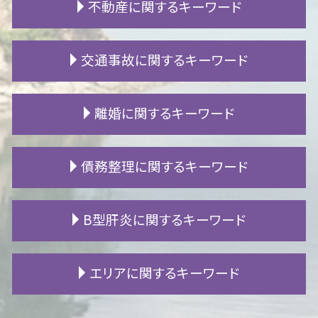
不動産に関するキーワード
成年後見人 相続
相続人 行方不明
遺産相続 割合
賃貸 漏水
交通事故に関するキーワード
土地 相続放棄
賃貸 騒音
遺言書 種類
賃貸 立ち退き
不動産 相続税
立ち退き 弁護士
追突事故 過失割合
離婚に関するキーワード
限定承認 相続財産管理人
明け渡し 訴訟
追突事故 人身
遺言書 無効
マンション 騒音
交通事故 死亡 加害者
遺産分割協議 証明書
立ち退き料 相場
交通事故 加害者家族
夫 浮気
債務整理に関するキーワード
遺言 書き方
建築トラブル 相談
人身事故 行政処分
離婚調停 申し立て
自筆証書遺言 検認
新築 欠陥
交通事故 損害賠償
セックスレス 離婚
公正証書遺言 執行
住宅ローン 任意売却
後遺障害 診断書
婚姻費用 分担請求
過払い 期限
B型肝炎に関するキーワード
非嫡出子 相続
マンション 騒音 苦情
交通事故 高次脳機能障害
別居 離婚
過払い 弁護士
相続 信託
不動産 競売
死亡事故 慰謝料
養育費 いつまで
ローン 滞納
公正証書遺言 必要書類
境界問題 解決方法
人身事故 示談
離婚調停 流れ
個人再生 住宅ローン
B型肝炎 予防接種
エリアに関するキーワード
相続放棄 手続き
賃貸 フローリング 傷
交通事故 通院 慰謝料
離婚 裁判費用
個人再生 車
B型肝炎 ウイルス
相続放棄 必要書類
連帯保証人 賃貸
逸失利益 損害賠償
婚姻費用 計算
fx 失敗 借金
B型肝炎 キャリア
公正証書遺言 とは
家賃 値上げ 交渉
高次脳機能障害 寿命
離婚訴訟 費用
支払 時効
B型肝炎 感染経路
岡崎市 離婚 相談