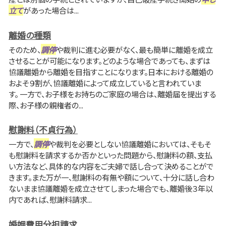
立て
があった場合は...
離婚の種類
そのため、
調停
や裁判に進む必要がなく、最も簡単に離婚を成立
させることが可能になります。どのような場合であっても、まずは
協議離婚から離婚を目指すことになります。日本における離婚の
およそ９割が、協議離婚によって成立していると言われていま
す。 一方で、お子様をお持ちのご家庭の場合は、離婚届を提出する
際、お子様の親権者の...
慰謝料（不貞行為）
一方で、
調停
や裁判を必要としない協議離婚においては、そもそ
も慰謝料を請求するか否かといった問題から、慰謝料の額、支払
い方法など、具体的な内容をご夫婦で話し合って決めることがで
きます。また万が一、慰謝料の有無や額について、十分に話し合わ
ないまま協議離婚を成立させてしまった場合でも、離婚後３年以
内であれば、慰謝料請求...
婚姻費用分担請求