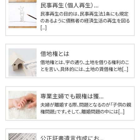
民事再生（個人再生）...
民事再生の目的は、民事再生法1条にも規定
のあるように債務者の経済生活の再生を図る
[...]
借地権とは
借地権とは、字の通り、土地を借りる権利のこ
とを言い、具体的には、土地の賃借権と地[...]
専業主婦でも親権は獲...
夫婦が離婚する際、問題となるのが「子供の親
権問題」です。そして、離婚問題の中には[...]
公正証書遺言作成にお...