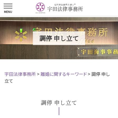
調停 申し立て
宇田法律事務所
>
離婚に関するキーワード
>
調停 申し
立て
調停 申し立て