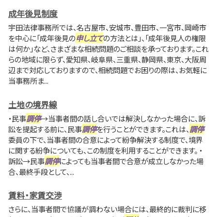
成年後見制度
宇田法律事務所では、名古屋市、安城市、豊田市、一宮市、岡崎市
を中心に「成年後見の
申し立て
の方法とは」、「成年後見人の権限
は何か」など、さまざまな相続問題のご相談を承っております。これ
らの地域に限らず、愛知県、岐阜県、三重県、静岡県、東京、大阪周
辺まで対応しておりますので、相続問題でお困りの際は、お気軽に
当事務所ま...
土地の境界線
・民事
調停
→当事者間の話し合いでは解決しなかった場合に、訴
訟を提起する前に、民事
調停
を行うことができます。これは、
調停
委員の下で、当事者間の合意によって紛争解決する制度で、境界
に関する紛争についても、この制度を利用することができます。 ・
訴訟→民事
調停
によっても当事者間で合意が成立しなかった場
合、最終手段として、...
賃料・家賃交渉
さらに、当事者間で協議が調わない場合には、最終的に裁判に移