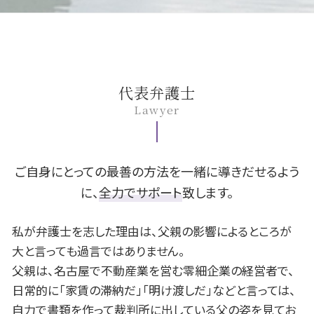
相続放棄 デメリット
賃貸 原状回復
後遺障害認定 期間
養育費 算定表
民事再生 管財人
B型肝炎 ワクチン
一宮市 遺留分
アパート 退去
自賠責 後遺障害
不倫 浮気
株 借金
B型肝炎 給付金
一宮市 B型肝炎
不動産 クーリングオフ
自賠責保険 支払い
親権 父親
民事再生 任意整理 違い
B型肝炎 うつる
豊田市 不動産 相談
マンション トラブル
バイク事故 過失割合
養育費 強制執行
fx 破産
B型肝炎 症状
豊田市 交通事故 相談
自転車 事故 被害者
離婚 親権 専業主婦
破産 手続
B型肝炎訴訟 和解 確率
名古屋市 B型肝炎
代表弁護士
交通事故 罰金
離婚 公正証書
旦那 借金
B型肝炎 給付金 対象外
安城市 相続 相談
Lawyer
示談 交渉
離婚 財産分与
債権 時効
B型肝炎 原因
岡崎市 B型肝炎
身上監護権 とは
借金 貯金
B型肝炎 検査
名古屋市 交通事故 相談
暴力 離婚
借金 返済
B型肝炎 訴訟
岡崎市 債務整理 相談
離婚 戸籍
任意整理 費用
安城市 交通事故 相談
ご自身にとっての最善の方法を一緒に導きだせるよう
株 破産
豊田市 相続 相談
に、
全力でサポート
致します。
自己破産 生活保護
名古屋市 遺留分
借金 利子
岡崎市 遺留分
私が弁護士を志した理由は、父親の影響によるところが
豊田市 債務整理 相談
大と言っても過言ではありません。
岡崎市 不動産 相談
父親は、名古屋で不動産業を営む零細企業の経営者で、
一宮市 交通事故 相談
日常的に「家賃の滞納だ」「明け渡しだ」などと言っては、
豊田市 遺留分
自力で書類を作って裁判所に出している父の姿を見てお
名古屋市 相続 相談