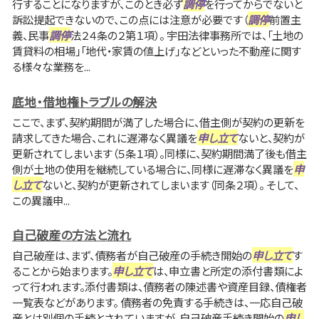
行することになりますが、このとき必ず
調停
を行ってからでないと
訴訟提起できないので、この点には注意が必要です（
調停
前置主
義、民事
調停
法２４条の２第１項）。 宇田法律事務所では、「土地の
賃貸料の相場」「地代・家賃の値上げ」などといった不動産に関す
る様々な業務を...
底地・借地権トラブルの解決
ここで、まず、契約期間が満了した場合に、借主側が契約の更新を
請求してきた場合、これに遅滞なく異議を
申し立て
ないと、契約が
更新されてしまいます（５条１項）。同様に、契約期間満了後も借主
側が土地の使用を継続している場合に、同様に遅滞なく異議を
申
し立て
ないと、契約が更新されてしまいます（同条２項）。 そして、
この異議申...
自己破産の方法と流れ
自己破産は、まず、債務者が自己破産の手続き開始の
申し立て
す
ることから始まります。
申し立て
は、申立書と所定の添付書類によ
って行われます。添付書類は、債務者の陳述書や資産目録、債権者
一覧表などがあります。 債務者の免責する手続きは、一応自己破
産とは別個の手続とされていますが、自己破産手続き開始の
申し