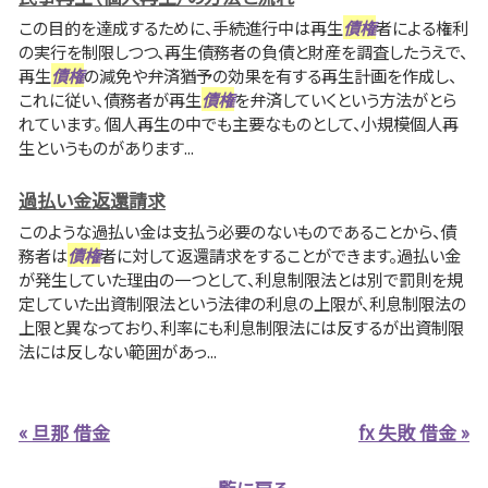
この目的を達成するために、手続進行中は再生
債権
者による権利
の実行を制限しつつ、再生債務者の負債と財産を調査したうえで、
再生
債権
の減免や弁済猶予の効果を有する再生計画を作成し、
これに従い、債務者が再生
債権
を弁済していくという方法がとら
れています。 個人再生の中でも主要なものとして、小規模個人再
生というものがあります...
過払い金返還請求
このような過払い金は支払う必要のないものであることから、債
務者は
債権
者に対して返還請求をすることができます。過払い金
が発生していた理由の一つとして、利息制限法とは別で罰則を規
定していた出資制限法という法律の利息の上限が、利息制限法の
上限と異なっており、利率にも利息制限法には反するが出資制限
法には反しない範囲があっ...
« 旦那 借金
fx 失敗 借金 »