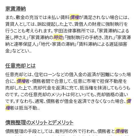
家賃滞納
また、敷金の充当では未払い賃料
債権
が満足されない場合には、
賃貸人としては、訴訟提起した上で、賃借人の財産に強制執行を
行うことも考えられます。 宇田法律事務所では、「家賃滞納による
差し押さえ」「家賃滞納の
時効
」「強制執行の手続き、流れ」「家賃滞
納と連帯保証人」「地代・家賃の滞納」「賃料滞納による遅延損害
金」などとい...
任意売却とは
任意売却とは、住宅ローンなどの借入金の返済が困難になった場
合に、
債権
者・債務者間で合意して、任意に市場で担保不動産を
売却した上で、売却代金を返済に充て、抵当権を抹消してもらうも
のです。 この任意売却のメリットは何といっても、売却価格の違い
です。すなわち、通常、債務者が借金を返済できなくなった場合、
債
権
者は抵当不動...
債務整理のメリットとデメリット
債務整理の手段としては、裁判所の外で行われ、債務者と
債権
者