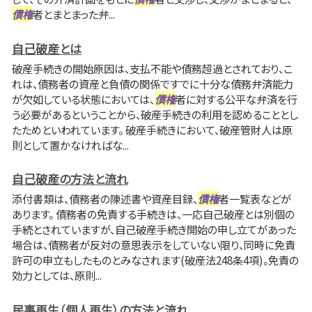
債権
者とまとまった弁...
自己破産とは
破産手続きの開始原因は、支払不能や債務超過とされており、こ
れは、債務者の資産と負債の関係ですでに十分な債務弁済能力
が欠如している状態においては、
債権
者に対する公平な弁済を行
う必要があるということから、破産手続きの利用を認めることとし
たためといわれています。 破産手続きにおいて、破産管財人は原
則として置かなければな...
自己破産の方法と流れ
添付書類は、債務者の陳述書や資産目録、
債権
者一覧表などが
あります。 債務者の免責する手続きは、一応自己破産とは別個の
手続とされていますが、自己破産手続き開始の申し立てがあった
場合は、債務者が反対の意思表示をしていない限り、同時に免責
許可の申立もしたものとみなされます(破産法248条4項)。免責の
効力としては、原則...
民事再生（個人再生）の方法と流れ