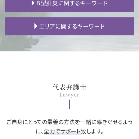
B型肝炎に関するキーワード
生活保護 相続
建築トラブル 相談
高次脳機能障害 手帳
離婚調停 必要書類
借金 差し押さえ
遺言書 効力
土地 境界 トラブル
物損事故 人身 切り替え
調停 申し立て
借金 返済
遺言書 遺留分
原状回復 どこまで
逸失利益 損害賠償
離婚 住宅ローン 名義変更
fx 失敗 借金
B型肝炎 症状
エリアに関するキーワード
財産目録 作成
マンション 騒音 苦情
事故 示談
財産分与 相場
民事再生 管財人
B型肝炎 原因
相続 遺留分
賃貸 退去 連絡
追突事故 保険
DV 離婚
過払い 弁護士
B型肝炎 ウイルス
限定相続 手続き
アパート 退去
バイク事故 過失割合
離婚 デメリット
債務整理 とは
B型肝炎 感染経路
安城市 不動産 相談
遺留分 権利者
賃貸 騒音
高次脳機能障害 軽度
養育費 再婚
借金 時効
B型肝炎訴訟 和解 確率
岡崎市 離婚 相談
賃貸 退去費用
交通事故 損害賠償
養育費 いつまで
自己破産 会社
B型肝炎 予防接種
豊田市 債務整理 相談
新築 欠陥
交通事故 罰金
熟年離婚 年金
旦那 借金
B型肝炎 ワクチン
岡崎市 B型肝炎
近所トラブル 相談
交通事故 遺族
婚姻費用 計算
借金 減額
B型肝炎 給付金
一宮市 交通事故 相談
人身事故 物損事故
別居 生活費
過払い 期限
B型肝炎 うつる
岡崎市 遺留分
代表弁護士
人身事故 慰謝料
離婚 養育費
個人再生 流れ
B型肝炎 給付金 対象外
安城市 離婚 相談
Lawyer
死亡事故 加害者
夫 浮気
fx 破産
B型肝炎 検査
安城市 交通事故 相談
セックスレス 離婚
個人再生 官報
B型肝炎 キャリア
一宮市 離婚 相談
慰謝料 分割
民事再生 メリット
B型肝炎 訴訟
豊田市 B型肝炎
犯罪 離婚
任意整理 メリット
豊田市 相続 相談
ご自身にとっての最善の方法を一緒に導きだせるよう
fx 借金
安城市 B型肝炎
に、
全力でサポート
致します。
自己破産 保証人
一宮市 遺留分