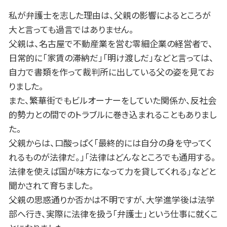
官報 破産
名古屋市 遺留分
私が弁護士を志した理由は、父親の影響によるところが
安城市 債務整理 相談
大と言っても過言ではありません。
安城市 相続 相談
父親は、名古屋で不動産業を営む零細企業の経営者で、
豊田市 遺留分
日常的に「家賃の滞納だ」「明け渡しだ」などと言っては、
一宮市 相続 相談
自力で書類を作って裁判所に出している父の姿を見てお
名古屋市 離婚 相談
豊田市 交通事故 相談
りました。
また、繁華街でもビルオーナーをしていた関係か、反社会
的勢力との間でのトラブルに巻き込まれることもありまし
た。
父親からは、口酸っぱく「最終的には自分の身を守ってく
れるものが法律だ。」「法律はどんなところでも通用する。
法律を使えば国が味方になって力を貸してくれる」などと
聞かされて育ちました。
父親の思惑通りか否かは不明ですが、大学進学後は法学
部へ行き、実際に法律を扱う「弁護士」という仕事に就くこ