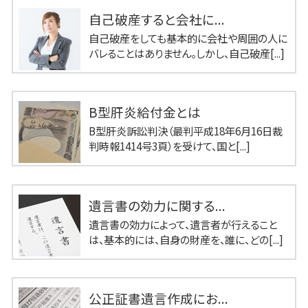
自己破産すると会社に...
自己破産をしても基本的に会社や周囲の人に
バレることはありません。しかし、自己破産[...]
B型肝炎給付金とは
B型肝炎訴訟判決（最判平成18年6月16日裁
判時報1414号3頁）を受けて、国と[...]
遺言書の効力に関する...
遺言書の効力によって、遺言者が行えること
は、基本的には、自身の財産を、誰に、どの[...]
公正証書遺言作成にお...