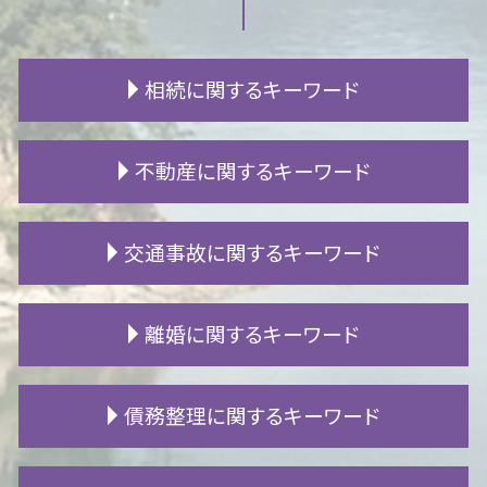
相続に関するキーワード
不動産 相続 評価
不動産に関するキーワード
代襲相続人 遺留分
内縁 相続
遺産相続 トラブル
施工不良 賠償
交通事故に関するキーワード
相続 順位
賃貸 費用
生前贈与 遺留分
土地 詐欺
相続人 行方不明
賃貸 ガイドライン
交通事故 入院 慰謝料
離婚に関するキーワード
相続 必要書類
マンション 騒音 子供
示談金 相場
法定相続人 範囲
隣人 嫌がらせ
交通事故 症状固定
相続放棄 代襲相続
不動産 契約書
人身事故 示談
離婚 流れ
債務整理に関するキーワード
相続 養子
住宅ローン 抵当権
高次脳機能障害 認知症 違い
養育費 算定表
遺産 使い込み
新築 トラブル
労災 後遺障害 診断書
財産分与 住宅ローン
不動産 相続 登記
マンション 生活音
自賠責 後遺障害
子供 学費
ローン 滞納