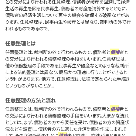
との交渉により行われる任意整理、債務者が破産を回避して経済
生活の再生を図る民事再生、債務者の財産を清算するとともに、
債務者の経済生活について再生の機会を確保する破産などがあ
ります。 任意整理は、民事再生や破産とは異なり、裁判所の外で行
われるものであるので、...
任意整理とは
任意整理とは、裁判所の外で行われるもので、債務者と
債権
者と
の交渉により行われる債務整理の手段をいいます。任意整理は、
他の債務整理の手段である民事再生や破産などのような裁判所
による法的整理とは異なり、簡易かつ迅速に行うことができると
いう利があります。 他方で、任意整理は、法律で定められた手続き
というものがないことか...
任意整理の方法と流れ
任意整理とは、裁判所の外で行われるもので、債務者と
債権
者と
の交渉により行われる債務整理の手段をいいます。大まかな流れ
としては、まず、債務者の方から委任を受け、債務者の方の資産状
況などを調査し、債務者の方に適した弁済計画を作成します。そ
して、その弁済計画をもとに
債権
者と交渉し、交渉がまとまると、