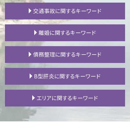
連れ子 相続
賃貸 費用
交通事故に関するキーワード
代襲相続 範囲
賃貸 ガイドライン
遺言書 効力
定期借地権
相続人 行方不明
マンション 苦情
高次脳機能障害 症状
離婚に関するキーワード
遺留分 兄弟
家賃 滞納
追突事故 人身
遺産相続 割合
立ち退き 弁護士
事故 自賠責保険
自筆証書遺言 検認
リフォーム トラブル
物損事故 過失割合
離婚 裁判 期間
債務整理に関するキーワード
限定承認 わかりやすく
不動産 トラブル
むちうち 診断書
離婚 公正証書
公正証書遺言 とは
マンション トラブル
交通事故 休業損害
離婚 原因
遺留分 侵害
不動産 競売
交通事故 通院 慰謝料
離婚 流れ
個人再生 官報
B型肝炎に関するキーワード
相続 争い
アパート 退去
後遺障害 慰謝料
身上監護権 とは
任意整理 メリット
相続財産調査 自分で
明け渡し 訴訟
バイク事故 過失割合
熟年離婚 年金
過払い 弁護士
遺留分 割合
家賃 値上げ 交渉
交通事故 高次脳機能障害
別居 生活費
債権 時効
B型肝炎 予防接種
エリアに関するキーワード
遺留分減殺請求 書き方
家賃滞納 時効
自賠責 保険請求
離婚 メリット
破産 再生 違い
B型肝炎 ワクチン
遺産分割協議 証明書
賃貸 退去費用
人身事故 損害賠償
親権 裁判
借金 差し押さえ
B型肝炎 ウイルス
相続放棄 代襲相続
クロス 張替え 費用
人身事故 慰謝料
離婚調停 必要書類
民事再生 管財人
B型肝炎訴訟 和解 確率
一宮市 債務整理 相談
相続 流れ
騒音 苦情
過失割合 とは
離婚調停 期間
株 借金
B型肝炎 給付金
豊田市 不動産 相談
マンション 生活音
逸失利益 計算
財産分与 税金
破産 手続
B型肝炎 感染経路
豊田市 遺留分