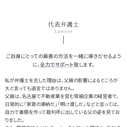
立ち退き料 相場
死亡事故 慰謝料
暴力 離婚
株 破産
B型肝炎 検査
名古屋市 交通事故 相談
騒音 相談
交通事故 慰謝料 相場
不倫 浮気
旦那 借金
B型肝炎 うつる
岡崎市 不動産 相談
後遺障害認定 期間
離婚 養育費
個人再生 住宅ローン
B型肝炎 訴訟
名古屋市 不動産 相談
代表弁護士
追突事故 被害者
夫 浮気
fx 失敗 借金
B型肝炎 症状
名古屋市 遺留分
Lawyer
追突事故 慰謝料
離婚 旧姓
ギャンブル 借金
B型肝炎 原因
岡崎市 相続 相談
離婚 親権 専業主婦
支払 時効
B型肝炎 キャリア
一宮市 遺留分
離婚 退職金
借金 時効
B型肝炎 給付金 対象外
安城市 遺留分
離婚 戸籍
借金 減額
名古屋市 債務整理 相談
ご自身にとっての最善の方法を一緒に導きだせるよう
民事再生 メリット
安城市 離婚 相談
に、
全力でサポート
致します。
個人再生 流れ
岡崎市 B型肝炎
官報 破産
岡崎市 遺留分
私が弁護士を志した理由は、父親の影響によるところが
名古屋市 B型肝炎
大と言っても過言ではありません。
岡崎市 離婚 相談
父親は、名古屋で不動産業を営む零細企業の経営者で、
豊田市 債務整理 相談
日常的に「家賃の滞納だ」「明け渡しだ」などと言っては、
豊田市 離婚 相談
自力で書類を作って裁判所に出している父の姿を見てお
一宮市 離婚 相談
一宮市 相続 相談
りました。