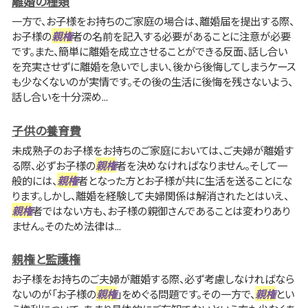
離婚の種類
一方で、お子様をお持ちのご家庭の場合は、離婚届を提出する際、
お子様の
親権
者の名前を記入する必要があることに注意が必要
です。また、簡単に離婚を成立させることができる反面、話し合い
を充実させずに離婚を急いでしまい、後から後悔してしまうケース
も少なくないのが実情です。その後の生活に後悔を残さないよう、
話し合いを十分深め...
子供の養育費
未成熟子のお子様をお持ちのご家庭においては、ご夫婦が離婚す
る際、必ずお子様の
親権
者を決めなければなりません。そして一
般的には、
親権
者となった方とお子様が共に生活を送ることにな
ります。しかし、離婚を経験して夫婦関係は解消されたとはいえ、
親権
者ではない方も、お子様の親御さんであることは変わりあり
ません。そのため法律は...
親権と監護権
お子様をお持ちのご夫婦が離婚する際、必ず考慮しなければなら
ないのが「お子様の
親権
」をめぐる問題です。その一方で、
親権
とい